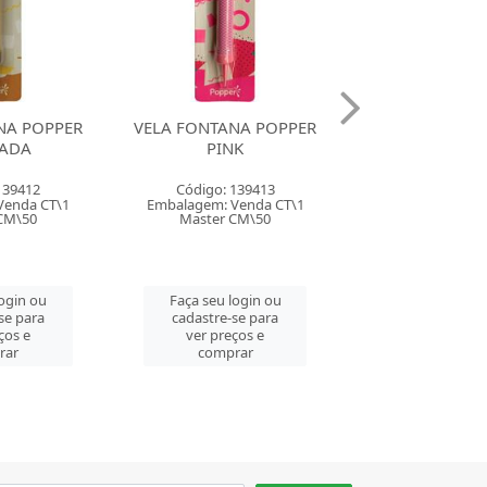
NA POPPER
VELA FONTANA POPPER
VELA FONTANA
K
VERDE
VERMEL
139413
Código: 139414
Código: 139
Venda CT\1
Embalagem: Venda CT\1
Embalagem: Ven
CM\50
Master CM\50
Master CM
login ou
Faça seu login ou
Faça seu log
se para
cadastre-se para
cadastre-se 
ços e
ver preços e
ver preços
rar
comprar
comprar