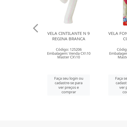
INTILANTE N 9
VELA FONTANA KLF 3
VELA FON
INA BRANCA
CORES
A
digo: 125206
Código: 139410
Códig
em: Venda CX\10
Embalagem: Venda CT\1
Embalagem
ster CX\10
Master CM\50
Mast
 seu login ou
Faça seu login ou
Faça se
astre-se para
cadastre-se para
cadast
er preços e
ver preços e
ver 
comprar
comprar
co