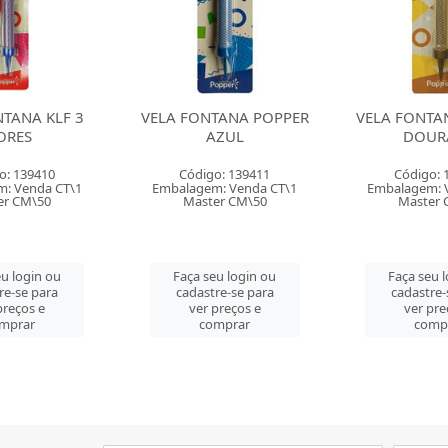
TANA POPPER
VELA FONTANA POPPER
VELA FONTA
ZUL
DOURADA
PIN
o: 139411
Código: 139412
Código: 
: Venda CT\1
Embalagem: Venda CT\1
Embalagem: 
er CM\50
Master CM\50
Master 
u login ou
Faça seu login ou
Faça seu 
re-se para
cadastre-se para
cadastre-
preços e
ver preços e
ver pre
mprar
comprar
comp