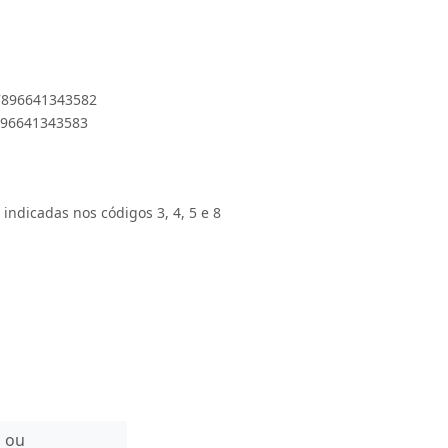
 7896641343582
7896641343583
 indicadas nos códigos 3, 4, 5 e 8
n ou