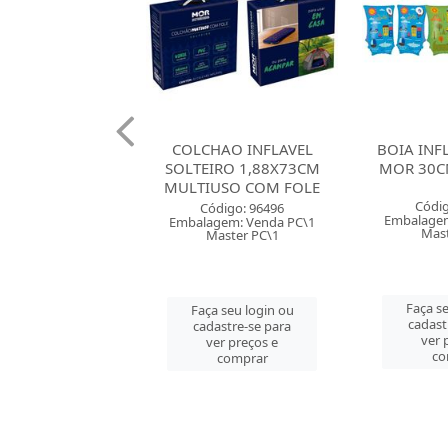
AO INFLAVEL
BOIA INFLAVEL BRACO
BRINQUE
IRO 1,88X73CM
MOR 30CM SORTIDOS
81CM MO
USO COM FOLE
SOR
Código: 94498
digo: 96496
Códig
Embalagem: Venda PC\1
gem: Venda PC\1
Embalagem
Master PC\1
aster PC\1
Mast
Faça seu login ou
 seu login ou
Faça se
cadastre-se para
astre-se para
cadast
ver preços e
er preços e
ver 
comprar
comprar
co