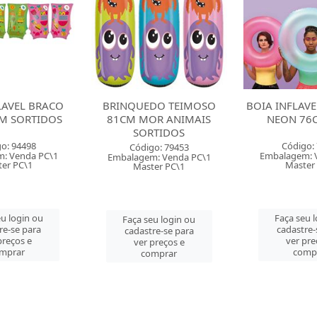
DO TEIMOSO
BOIA INFLAVEL REDONDA
BOIA INFLAV
R ANIMAIS
NEON 76CM MOR
BICHINH
TIDOS
Código: 79449
Código:
o: 79453
Embalagem: Venda PC\1
Embalagem: 
: Venda PC\1
Master PC\1
Master
er PC\1
Faça seu login ou
Faça seu 
u login ou
cadastre-se para
cadastre-
re-se para
ver preços e
ver pre
preços e
comprar
comp
mprar