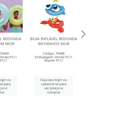
EL REDONDA
BOIA INFLAVEL REDONDA
BOIA INFLAVE
OS MOR
ESTAMPADA 60CM MOR
COM FRALDA
MOR
 79448
Código: 79447
Código: 79
Venda PC\1
Embalagem: Venda PC\1
Embalagem: Ven
 PC\1
Master PC\1
Master PC
login ou
Faça seu login ou
Faça seu log
se para
cadastre-se para
cadastre-se 
ços e
ver preços e
ver preços
rar
comprar
comprar