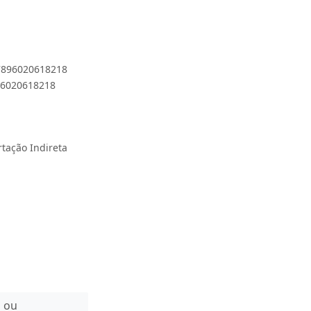
 7896020618218
896020618218
rtação Indireta
n ou