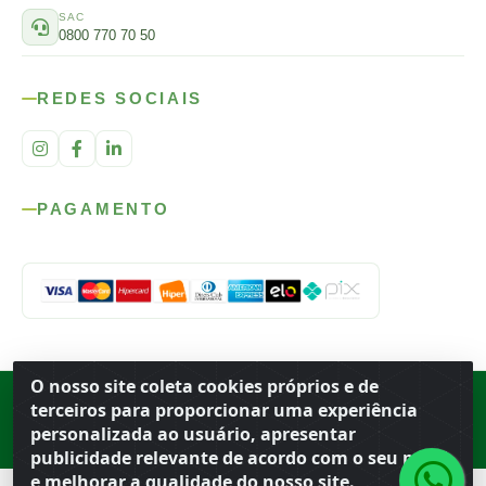
SAC
0800 770 70 50
REDES SOCIAIS
PAGAMENTO
O nosso site coleta cookies próprios e de
Rod. SP-215, s/n, km 98 — Área Rural
·
Porto Ferreira
/
SP
·
BR
· CEP
terceiros para proporcionar uma experiência
13.669-899
· CNPJ 56.679.863/0001-91
personalizada ao usuário, apresentar
© 2026 Atacado Ideal
publicidade relevante de acordo com o seu perfil
e melhorar a qualidade do nosso site.