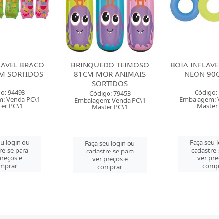
DO TEIMOSO
BOIA INFLAVEL REDONDA
BOIA INFLAV
R ANIMAIS
NEON 90CM MOR
NEON 76
TIDOS
Código: 79450
Código:
o: 79453
Embalagem: Venda PC\1
Embalagem: 
: Venda PC\1
Master PC\1
Master
er PC\1
Faça seu login ou
Faça seu 
u login ou
cadastre-se para
cadastre-
re-se para
ver preços e
ver pre
preços e
comprar
comp
mprar