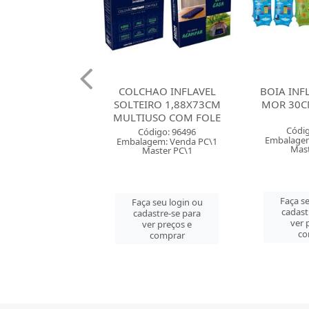
AO INFLAVEL
BOIA INFLAVEL BRACO
BRINQUE
IRO 1,88X73CM
MOR 30CM SORTIDOS
81CM MO
USO COM FOLE
SOR
Código: 94498
digo: 96496
Códig
Embalagem: Venda PC\1
gem: Venda PC\1
Embalagem
Master PC\1
aster PC\1
Mast
Faça seu login ou
 seu login ou
Faça se
cadastre-se para
astre-se para
cadast
ver preços e
er preços e
ver 
comprar
comprar
co