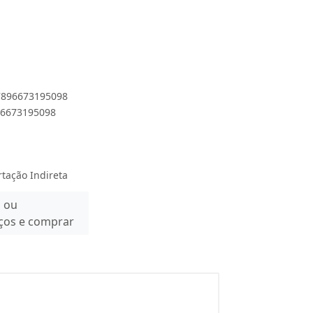
 7896673195098
896673195098
rtação Indireta
n ou
eços e comprar