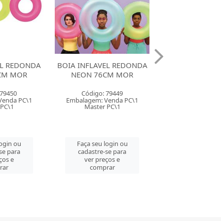
EL REDONDA
BOIA INFLAVEL REDONDA
BOIA INFLAVEL
CM MOR
BICHINHOS MOR
ESTAMPADA 6
 79449
Código: 79448
Código: 79
Venda PC\1
Embalagem: Venda PC\1
Embalagem: Ven
 PC\1
Master PC\1
Master PC
login ou
Faça seu login ou
Faça seu log
se para
cadastre-se para
cadastre-se 
ços e
ver preços e
ver preços
rar
comprar
comprar