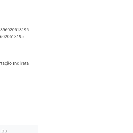
 7896020618195
896020618195
rtação Indireta
n ou