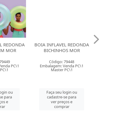
EL REDONDA
BOIA INFLAVEL REDONDA
BOIA INFLAVEL
CM MOR
BICHINHOS MOR
ESTAMPADA 6
 79449
Código: 79448
Código: 79
Venda PC\1
Embalagem: Venda PC\1
Embalagem: Ven
 PC\1
Master PC\1
Master PC
login ou
Faça seu login ou
Faça seu log
se para
cadastre-se para
cadastre-se 
ços e
ver preços e
ver preços
rar
comprar
comprar