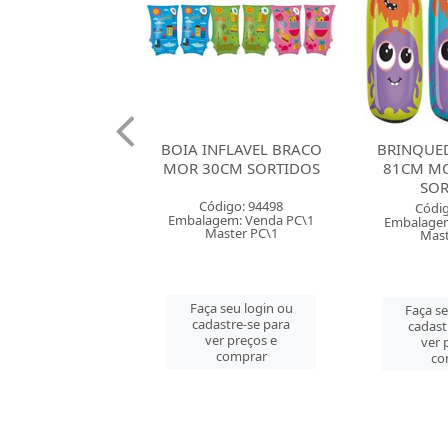
AO INFLAVEL
BOIA INFLAVEL BRACO
BRINQUE
IRO 1,88X73CM
MOR 30CM SORTIDOS
81CM MO
USO COM FOLE
SOR
Código: 94498
digo: 96496
Códig
Embalagem: Venda PC\1
gem: Venda PC\1
Embalagem
Master PC\1
aster PC\1
Mast
Faça seu login ou
 seu login ou
Faça se
cadastre-se para
astre-se para
cadast
ver preços e
er preços e
ver 
comprar
comprar
co