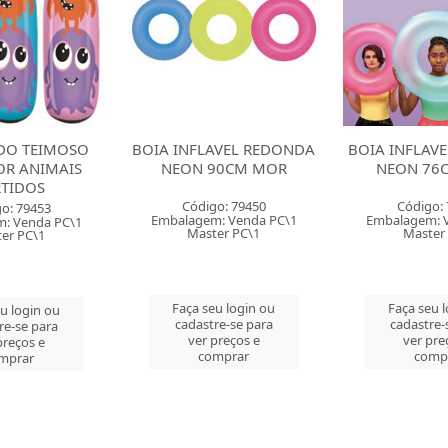
DO TEIMOSO
BOIA INFLAVEL REDONDA
BOIA INFLAV
R ANIMAIS
NEON 90CM MOR
NEON 76
TIDOS
Código: 79450
Código:
o: 79453
Embalagem: Venda PC\1
Embalagem: 
: Venda PC\1
Master PC\1
Master
er PC\1
Faça seu login ou
Faça seu 
u login ou
cadastre-se para
cadastre-
re-se para
ver preços e
ver pre
preços e
comprar
comp
mprar