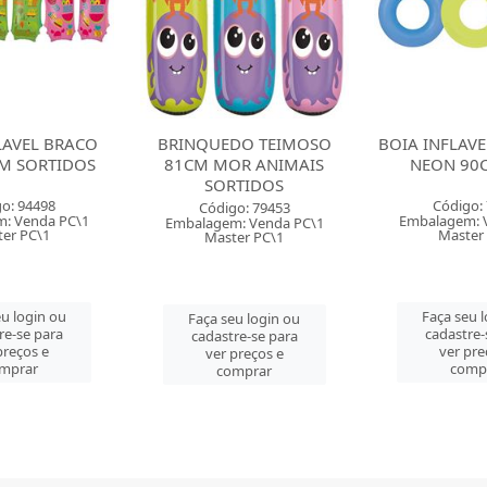
DO TEIMOSO
BOIA INFLAVEL REDONDA
BOIA INFLAV
R ANIMAIS
NEON 90CM MOR
NEON 76
TIDOS
Código: 79450
Código:
o: 79453
Embalagem: Venda PC\1
Embalagem: 
: Venda PC\1
Master PC\1
Master
er PC\1
Faça seu login ou
Faça seu 
u login ou
cadastre-se para
cadastre-
re-se para
ver preços e
ver pre
preços e
comprar
comp
mprar