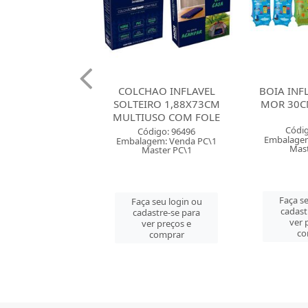
AO INFLAVEL
BOIA INFLAVEL BRACO
BRINQUE
IRO 1,88X73CM
MOR 30CM SORTIDOS
81CM MO
USO COM FOLE
SOR
Código: 94498
digo: 96496
Códig
Embalagem: Venda PC\1
gem: Venda PC\1
Embalagem
Master PC\1
aster PC\1
Mast
Faça seu login ou
 seu login ou
Faça se
cadastre-se para
astre-se para
cadast
ver preços e
er preços e
ver 
comprar
comprar
co