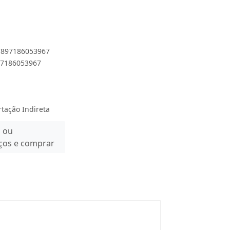
 7897186053967
897186053967
rtação Indireta
n ou
eços e comprar