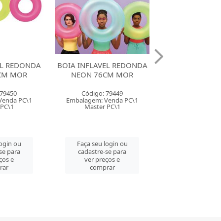
EL REDONDA
BOIA INFLAVEL REDONDA
BOIA INFLAVEL
CM MOR
BICHINHOS MOR
ESTAMPADA 6
 79449
Código: 79448
Código: 79
Venda PC\1
Embalagem: Venda PC\1
Embalagem: Ven
 PC\1
Master PC\1
Master PC
login ou
Faça seu login ou
Faça seu log
se para
cadastre-se para
cadastre-se 
ços e
ver preços e
ver preços
rar
comprar
comprar