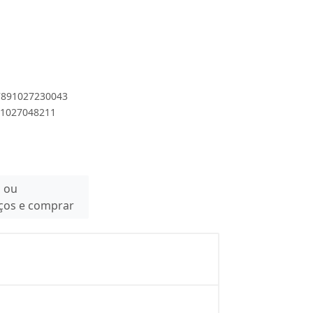
 7891027230043
891027048211
n ou
eços e comprar