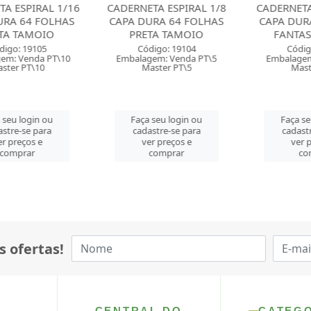
 ESPIRAL 1/16
CADERNETA ESPIRAL 1/8
CADERNETA E
A 64 FOLHAS
CAPA DURA 64 FOLHAS
CAPA DURA 
 TAMOIO
PRETA TAMOIO
FANTASI 
o: 19105
Código: 19104
Código:
: Venda PT\10
Embalagem: Venda PT\5
Embalagem: 
er PT\10
Master PT\5
Master
u login ou
Faça seu login ou
Faça seu 
re-se para
cadastre-se para
cadastre-
preços e
ver preços e
ver pre
mprar
comprar
comp
s ofertas!
CENTRAL DO
CATEG