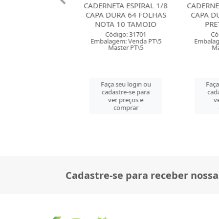
TA ESPIRAL 1/8
CADERNETA ESPIRAL 1/8
CADERNETA
URA 80 FOLHAS
CAPA DURA 64 FOLHAS
CAPA DUR
Y PETS SD
NOTA 10 TAMOIO
PRETA
digo: 41019
Código: 31701
Códig
em: Venda PT\10
Embalagem: Venda PT\5
Embalagem
ster CM\80
Master PT\5
Mast
 seu login ou
Faça seu login ou
Faça se
astre-se para
cadastre-se para
cadast
er preços e
ver preços e
ver 
comprar
comprar
co
Cadastre-se para receber nossa