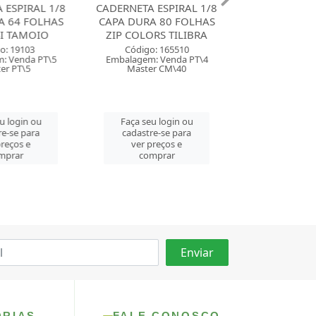
SPIRAL 1/8
CADERNETA ESPIRAL 1/8
CADERNETA ESP
64 FOLHAS
CAPA DURA 80 FOLHAS
CAPA DURA 64
TAMOIO
ZIP COLORS TILIBRA
LILAS TAM
 19103
Código: 165510
Código: 159
Venda PT\5
Embalagem: Venda PT\4
Embalagem: Ven
 PT\5
Master CM\40
Master CM\
login ou
Faça seu login ou
Faça seu log
se para
cadastre-se para
cadastre-se 
ços e
ver preços e
ver preços
rar
comprar
comprar
ORIAS
FALE CONOSCO