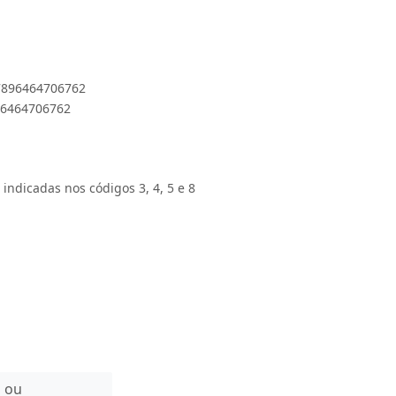
 7896464706762
896464706762
 indicadas nos códigos 3, 4, 5 e 8
n ou