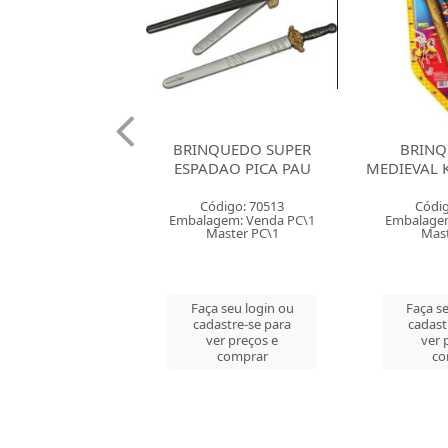
QUEDO SUPER
BRINQUEDO KIT
BRINQUE
DAO PICA PAU
MEDIEVAL KING PICA PAU
ASSO
BRA
digo: 70513
Código: 70512
Códig
gem: Venda PC\1
Embalagem: Venda CT\1
Embalagem
aster PC\1
Master CT\1
Mast
 seu login ou
Faça seu login ou
Faça se
astre-se para
cadastre-se para
cadast
er preços e
ver preços e
ver 
comprar
comprar
co