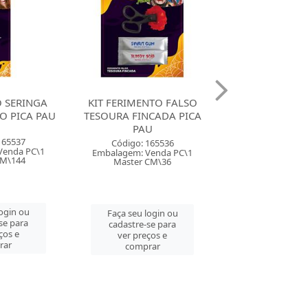
NTO FALSO
KIT FERIMENTO FALSO
KIT FERIMENT
CADA PICA
ARRANHAO PROFUNDO
OSSO QUEBRA
U
PICA PAU
PAU
165536
Código: 165535
Código: 165
Venda PC\1
Embalagem: Venda PC\1
Embalagem: Ven
CM\36
Master CM\36
Master CM
login ou
Faça seu login ou
Faça seu log
se para
cadastre-se para
cadastre-se 
ços e
ver preços e
ver preços
rar
comprar
comprar