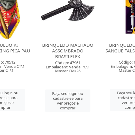
DO MACHADO
BRINQUEDO SERINGA
KIT FERIME
MBRADO
SANGUE FALSO PICA PAU
TESOURA FIN
SILFLEX
PA
Código: 165537
o: 47961
Código: 
Embalagem: Venda PC\1
: Venda PC\1
Embalagem: 
Master CM\144
er CM\26
Master 
Faça seu login ou
u login ou
Faça seu 
cadastre-se para
re-se para
cadastre-
ver preços e
preços e
ver pre
comprar
mprar
comp