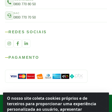
0800 770 80 50
SAC
0800 770 70 50
REDES SOCIAIS
PAGAMENTO
O nosso site coleta cookies próprios e de
Rod. SP-215, s/n, km 98 — Área Rural
·
Porto Ferreira
/
SP
·
BR
· CEP
terceiros para proporcionar uma experiência
13.669-899
· CNPJ 56.679.863/0001-91
personalizada ao usuário, apresentar
© 2026 Atacado Ideal