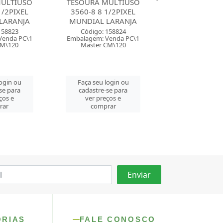
MULTIUSO
TESOURA MULTIUSO DELI
TESOURA HOBB
1/2PIXEL
17,5CM BLACK CABO
1/2 FANTASY 
LARANJA
EMBORRACHADO
Código: 22
158824
Código: 162518
Embalagem: Ven
Venda PC\1
Embalagem: Venda PC\1
Master CM
CM\120
Master CM\144
Faça seu log
login ou
Faça seu login ou
cadastre-se 
se para
cadastre-se para
ver preços
ços e
ver preços e
comprar
rar
comprar
ORIAS
FALE CONOSCO