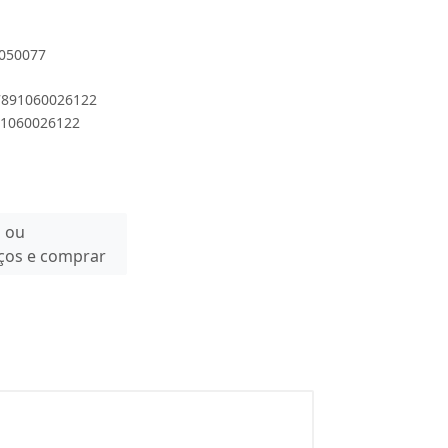
7050077
 7891060026122
891060026122
n ou
eços e comprar