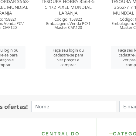
OBBY 3564-5
TESOURA MULTIUSO
TESOURA 
XEL MUNDIAL
3562-7 7 1/2PIXEL
3560-8 8 
RANJA
MUNDIAL LARANJA
MUNDIAL 
o: 158822
Código: 158823
Código: 
: Venda PC\1
Embalagem: Venda PC\1
Embalagem: 
r CM\120
Master CM\120
Master 
u login ou
Faça seu login ou
Faça seu 
re-se para
cadastre-se para
cadastre-
preços e
ver preços e
ver pre
mprar
comprar
comp
s ofertas!
CENTRAL DO
CATEG