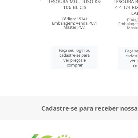
A MULTIUSO KS-
TESOURA BORDAR 3568-
TESOURA H
06 BL CIS
4 4 1/4 PIXEL MUNDIAL
5 1/2 PI
LARANJA
LA
digo: 15341
Código: 158821
Códig
gem: Venda PC\1
Embalagem: Venda PC\1
Embalagem
aster PC\1
Master CM\120
Maste
 seu login ou
Faça seu login ou
Faça se
astre-se para
cadastre-se para
cadast
er preços e
ver preços e
ver 
comprar
comprar
co
Cadastre-se para receber nossa