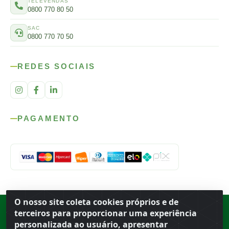
TELEVENDAS
0800 770 80 50
SAC
0800 770 70 50
REDES SOCIAIS
PAGAMENTO
O nosso site coleta cookies próprios e de
Rod. SP-215, s/n, km 98 — Área Rural
·
Porto Ferreira
/
SP
·
BR
· CEP
terceiros para proporcionar uma experiência
13.669-899
· CNPJ 56.679.863/0001-91
personalizada ao usuário, apresentar
© 2026 Atacado Ideal