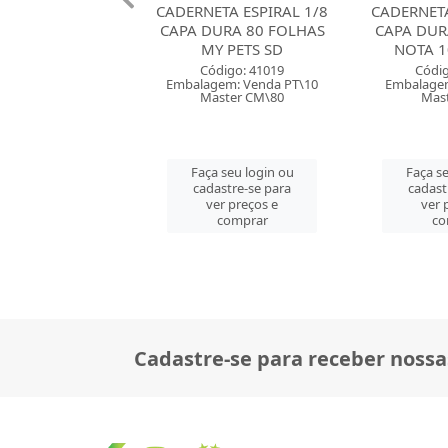
TA ESPIRAL 1/8
CADERNETA ESPIRAL 1/8
CADERNETA
URA 80 FOLHAS
CAPA DURA 64 FOLHAS
CAPA DUR
Y PETS SD
NOTA 10 TAMOIO
PRETA
digo: 41019
Código: 31701
Códig
em: Venda PT\10
Embalagem: Venda PT\5
Embalagem
ster CM\80
Master PT\5
Mast
 seu login ou
Faça seu login ou
Faça se
astre-se para
cadastre-se para
cadast
er preços e
ver preços e
ver 
comprar
comprar
co
Cadastre-se para receber nossa