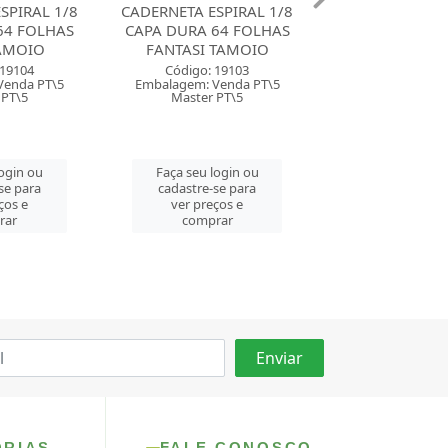
SPIRAL 1/8
CADERNETA ESPIRAL 1/8
CADERNETA ESP
64 FOLHAS
CAPA DURA 80 FOLHAS
CAPA DURA 64
TAMOIO
ZIP COLORS TILIBRA
LILAS TAM
 19103
Código: 165510
Código: 159
Venda PT\5
Embalagem: Venda PT\4
Embalagem: Ven
 PT\5
Master CM\40
Master CM\
login ou
Faça seu login ou
Faça seu log
se para
cadastre-se para
cadastre-se 
ços e
ver preços e
ver preços
rar
comprar
comprar
ORIAS
FALE CONOSCO