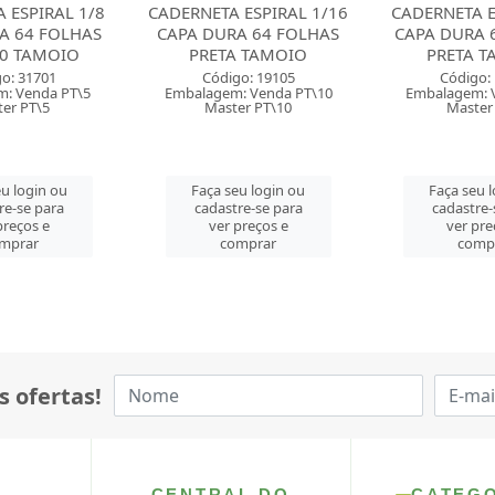
 ESPIRAL 1/16
CADERNETA ESPIRAL 1/8
CADERNETA E
A 64 FOLHAS
CAPA DURA 64 FOLHAS
CAPA DURA 
 TAMOIO
PRETA TAMOIO
FANTASI 
o: 19105
Código: 19104
Código:
: Venda PT\10
Embalagem: Venda PT\5
Embalagem: 
er PT\10
Master PT\5
Master
u login ou
Faça seu login ou
Faça seu 
re-se para
cadastre-se para
cadastre-
preços e
ver preços e
ver pre
mprar
comprar
comp
s ofertas!
CENTRAL DO
CATEG