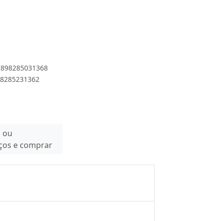
 7898285031368
898285231362
n ou
eços e comprar