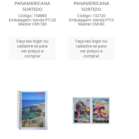
PANAMERICANA
PANAMERICANA
SORTIDO
SORTIDO
Código: 154860
Código: 132720
Embalagem: Venda PT\20
Embalagem: Venda PT\5
Master CM\160
Master CM\60
Faça seu login ou
Faça seu login ou
cadastre-se para
cadastre-se para
ver preços e
ver preços e
comprar
comprar