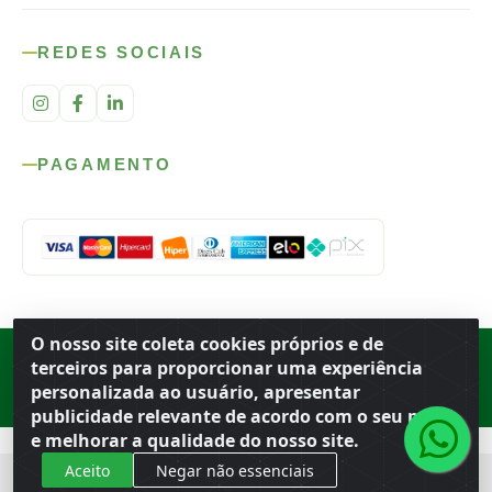
REDES SOCIAIS
PAGAMENTO
O nosso site coleta cookies próprios e de
Rod. SP-215, s/n, km 98 — Área Rural
·
Porto Ferreira
/
SP
·
BR
· CEP
terceiros para proporcionar uma experiência
13.669-899
· CNPJ 56.679.863/0001-91
personalizada ao usuário, apresentar
© 2026 Atacado Ideal
publicidade relevante de acordo com o seu perfil
e melhorar a qualidade do nosso site.
Aceito
Negar não essenciais