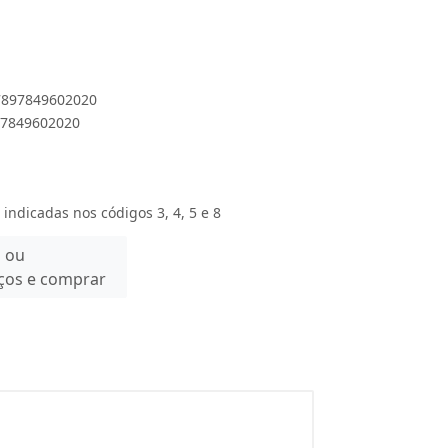
 7897849602020
897849602020
 indicadas nos códigos 3, 4, 5 e 8
n ou
eços e comprar