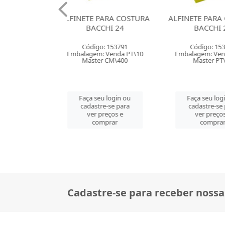
E PARA COSTURA
ALFINETE PARA COSTURA
KIT PA
ACCHI 24
BACCHI 29
IMPORIEN
digo: 153791
Código: 153813
Códig
em: Venda PT\10
Embalagem: Venda PT\10
Embalagem
ster CM\400
Master PT\10
Mast
 seu login ou
Faça seu login ou
Faça s
astre-se para
cadastre-se para
cadast
er preços e
ver preços e
ver 
comprar
comprar
co
Cadastre-se para receber nossa