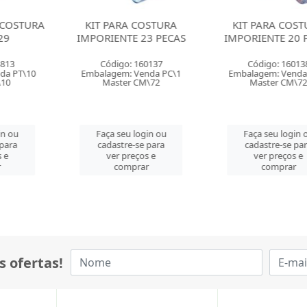
RA COSTURA
KIT PARA COSTURA
ALFINETE 
TE 23 PECAS
IMPORIENTE 20 PECAS
BACCHI N.00
o: 160137
Código: 160138
Código: 
: Venda PC\1
Embalagem: Venda PC\1
Embalagem: 
er CM\72
Master CM\72
Master 
eu login ou
Faça seu login ou
Faça seu 
re-se para
cadastre-se para
cadastre-
preços e
ver preços e
ver pre
mprar
comprar
comp
s ofertas!