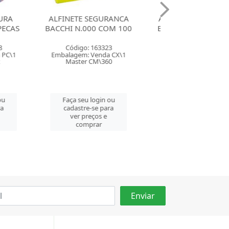
SEGURANCA
ALFINETE SEGURANCA
KIT PARA CO
0 COM 100
BACCHI N.00 COM 100
IMPORIENTE 26
ESTOJO IM4
163323
Código: 163324
Código: 130
Venda CX\1
Embalagem: Venda CX\1
Embalagem: Ven
CM\360
Master CM\360
Master PC
login ou
Faça seu login ou
Faça seu log
se para
cadastre-se para
cadastre-se 
ços e
ver preços e
ver preços
rar
comprar
comprar