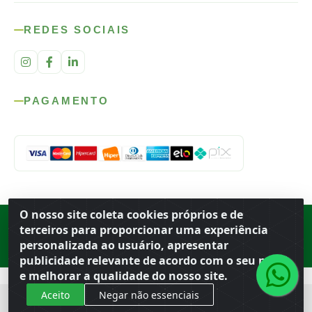
REDES SOCIAIS
PAGAMENTO
O nosso site coleta cookies próprios e de
Rod. SP-215, s/n, km 98 — Área Rural
·
Porto Ferreira
/
SP
·
BR
· CEP
terceiros para proporcionar uma experiência
13.669-899
· CNPJ 56.679.863/0001-91
personalizada ao usuário, apresentar
© 2026 Atacado Ideal
publicidade relevante de acordo com o seu perfil
e melhorar a qualidade do nosso site.
Aceito
Negar não essenciais