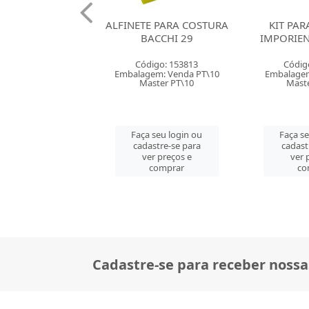
E PARA COSTURA
KIT PARA COSTURA
KIT PA
ACCHI 29
IMPORIENTE 23 PECAS
IMPORIEN
digo: 153813
Código: 160137
Códig
em: Venda PT\10
Embalagem: Venda PC\1
Embalagem
aster PT\10
Master CM\72
Mast
 seu login ou
Faça seu login ou
Faça s
astre-se para
cadastre-se para
cadast
er preços e
ver preços e
ver 
comprar
comprar
co
Cadastre-se para receber nossa