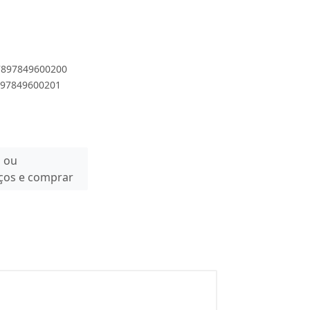
 7897849600200
7897849600201
n ou
eços e comprar