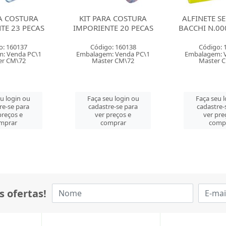
RA COSTURA
ALFINETE SEGURANCA
ALFINETE 
TE 20 PECAS
BACCHI N.000 COM 100
BACCHI N.0
o: 160138
Código: 163323
Código: 
: Venda PC\1
Embalagem: Venda CX\1
Embalagem: 
er CM\72
Master CM\360
Master 
eu login ou
Faça seu login ou
Faça seu 
re-se para
cadastre-se para
cadastre-
preços e
ver preços e
ver pre
mprar
comprar
comp
s ofertas!