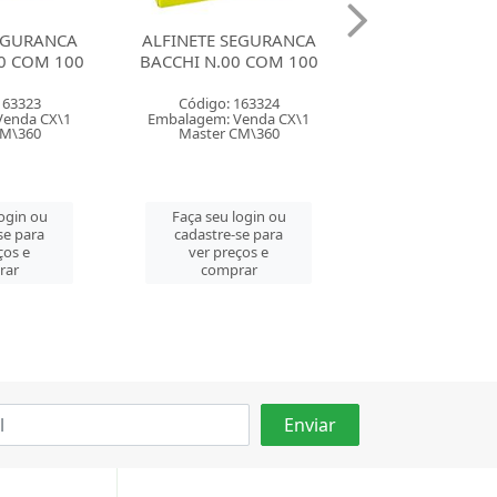
SEGURANCA
ALFINETE SEGURANCA
KIT PARA CO
0 COM 100
BACCHI N.0 COM 100
IMPORIENTE 26
ESTOJO IM4
163324
Código: 163325
Código: 130
Venda CX\1
Embalagem: Venda CX\1
Embalagem: Ven
CM\360
Master CM\360
Master PC
login ou
Faça seu login ou
Faça seu log
se para
cadastre-se para
cadastre-se 
ços e
ver preços e
ver preços
rar
comprar
comprar