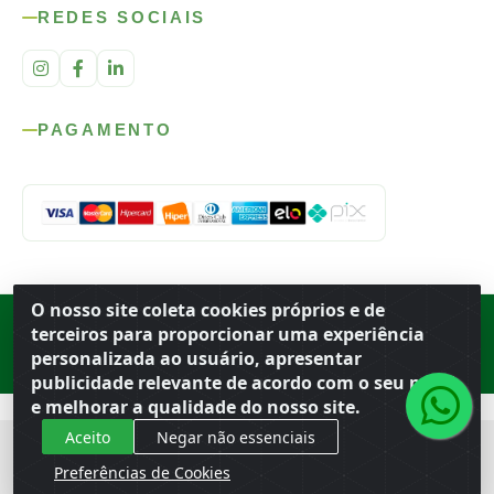
REDES SOCIAIS
PAGAMENTO
O nosso site coleta cookies próprios e de
Rod. SP-215, s/n, km 98 — Área Rural
·
Porto Ferreira
/
SP
·
BR
· CEP
terceiros para proporcionar uma experiência
13.669-899
· CNPJ 56.679.863/0001-91
personalizada ao usuário, apresentar
© 2026 Atacado Ideal
publicidade relevante de acordo com o seu perfil
e melhorar a qualidade do nosso site.
Aceito
Negar não essenciais
Preferências de Cookies