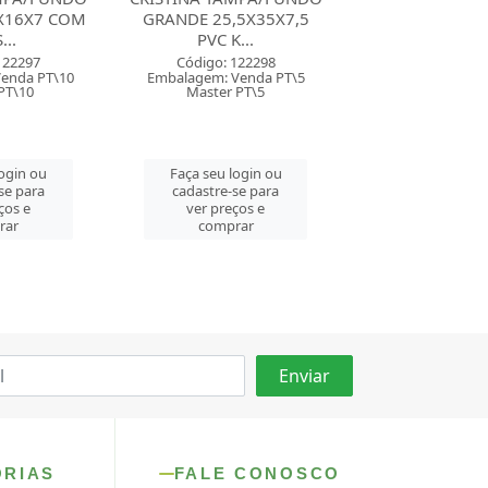
5X35X7,5
MEDIA 19X26X7,5 PVC
PEQUENA 14,5
...
KR...
PVC ...
122298
Código: 122299
Código: 122
Venda PT\5
Embalagem: Venda PT\5
Embalagem: Ven
 PT\5
Master PT\5
Master PT
login ou
Faça seu login ou
Faça seu log
se para
cadastre-se para
cadastre-se 
ços e
ver preços e
ver preços
rar
comprar
comprar
ORIAS
FALE CONOSCO