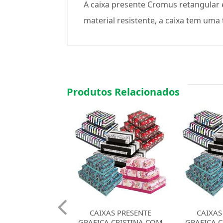
A caixa presente Cromus retangular
material resistente, a caixa tem uma
Produtos Relacionados
AS PRESENTE
CAIXAS PRESENTE
CAIXA
A CRISTINA COM
GRAFICA CRISTINA COM
CRISTINA 