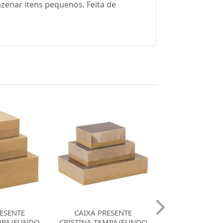
zenar itens pequenos. Feita de
ESENTE
CAIXAS PRESENTES
CAIXA PRES
MPA/FUNDO
CRISTAIS TAMPA/FUNDO
CRISTINA TAMP