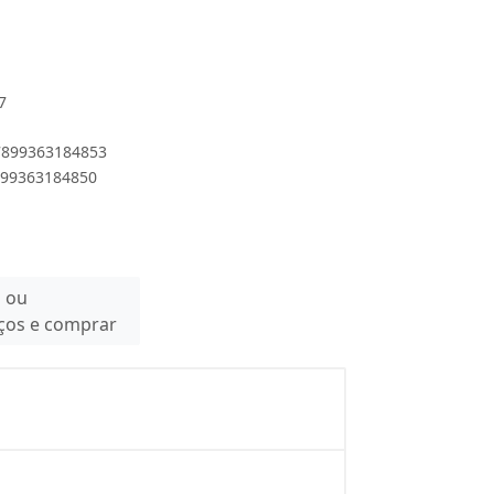
7
 7899363184853
7899363184850
n ou
eços e comprar