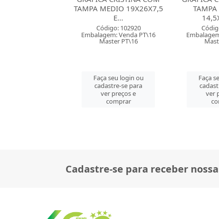
EDIO 19X26X7,5
TAMPA PEQUENO
GRANDE 2
E...
14,5X19X7...
EL
digo: 102920
Código: 102922
Códig
em: Venda PT\16
Embalagem: Venda PT\20
Embalagem
ster PT\16
Master PT\20
Mast
 seu login ou
Faça seu login ou
Faça se
astre-se para
cadastre-se para
cadast
er preços e
ver preços e
ver 
comprar
comprar
co
Cadastre-se para receber nossa