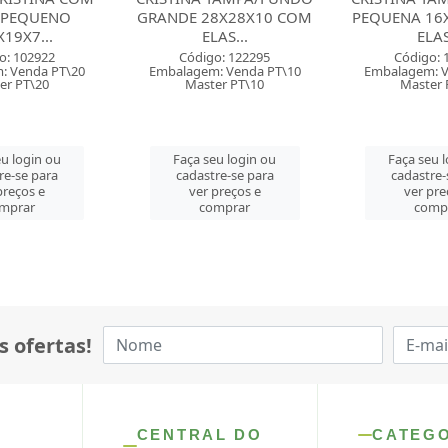
8X28X10 COM
PEQUENA 16X16X7 COM
GRANDE 25,
AS...
ELAS...
PVC K
o: 122295
Código: 122297
Código: 
: Venda PT\10
Embalagem: Venda PT\10
Embalagem: 
er PT\10
Master PT\10
Master
u login ou
Faça seu login ou
Faça seu 
re-se para
cadastre-se para
cadastre-
preços e
ver preços e
ver pre
mprar
comprar
comp
s ofertas!
CENTRAL DO
CATEG