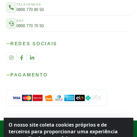
TELEVENDAS
0800 770 80 50
SAC
0800 770 70 50
REDES SOCIAIS
PAGAMENTO
O nosso site coleta cookies próprios e de
Rod. SP-215, s/n, km 98 — Área Rural
·
Porto Ferreira
/
SP
·
BR
· CEP
terceiros para proporcionar uma experiência
13.669-899
· CNPJ 56.679.863/0001-91