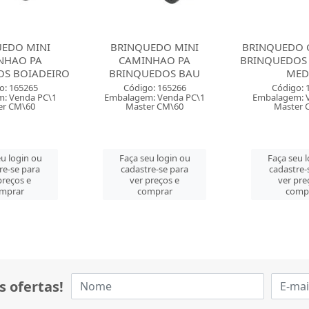
UEDO MINI
BRINQUEDO CARRETA PA
BRINQUEDO 
NHAO PA
BRINQUEDOS BOIADEIRO
BRINQUE
EDOS BAU
MEDIA
MED
o: 165266
Código: 165267
Código: 
: Venda PC\1
Embalagem: Venda PC\1
Embalagem: 
er CM\60
Master CM\20
Master 
eu login ou
Faça seu login ou
Faça seu 
re-se para
cadastre-se para
cadastre-
preços e
ver preços e
ver pre
mprar
comprar
comp
s ofertas!