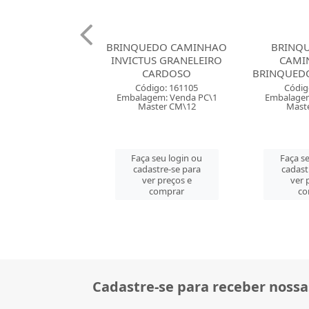
EDO CAMINHAO
BRINQUEDO MINI
BRINQ
US GRANELEIRO
CAMINHAO PA
CAMI
CARDOSO
BRINQUEDOS BOIADEIRO
BRINQU
digo: 161105
Código: 165265
Códig
gem: Venda PC\1
Embalagem: Venda PC\1
Embalagem
ster CM\12
Master CM\60
Mast
 seu login ou
Faça seu login ou
Faça s
astre-se para
cadastre-se para
cadast
er preços e
ver preços e
ver 
comprar
comprar
co
Cadastre-se para receber nossa