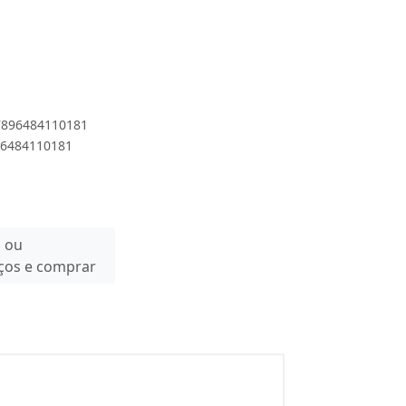
 7896484110181
896484110181
n ou
eços e comprar