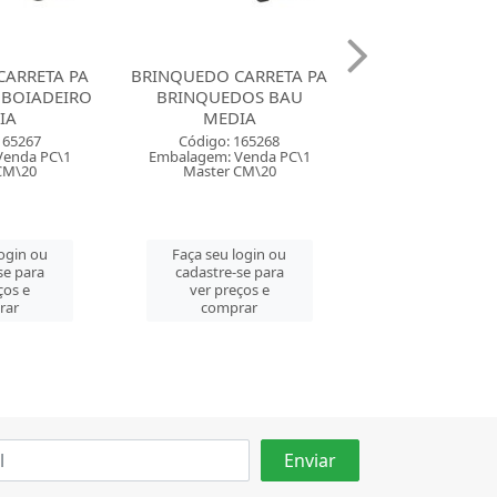
CARRETA PA
BRINQUEDO CAMINHAO
BRINQUEDO TR
DOS BAU
LONA PA BRINQUEDOS
BRINQUEDO
IA
MEDIO
Código: 165269
165268
Código: 16
Embalagem: Venda PC\1
Venda PC\1
Embalagem: Ven
Master CM\6
CM\20
Master CM
Faça seu login ou
login ou
Faça seu log
cadastre-se para
se para
cadastre-se 
ver preços e
ços e
ver preços
comprar
rar
comprar