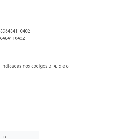
 7896484110402
896484110402
 indicadas nos códigos 3, 4, 5 e 8
n ou