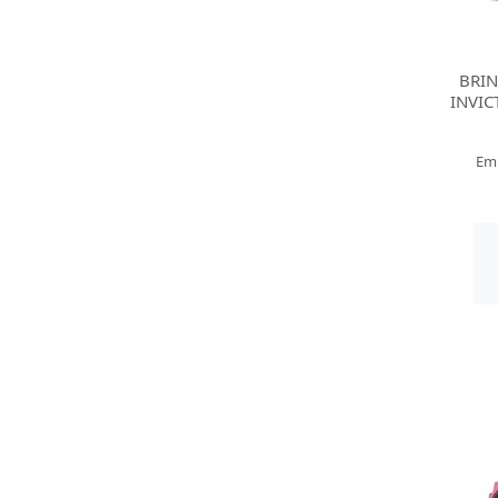
BRI
INVI
Em