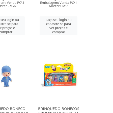
em: Venda PC\1
Embalagem: Venda PC\1
ster CM\6
Master CM\6
 seu login ou
Faça seu login ou
stre-se para
cadastre-se para
r preços e
ver preços e
comprar
comprar
UEDO BONECO
BRINQUEDO BONECOS