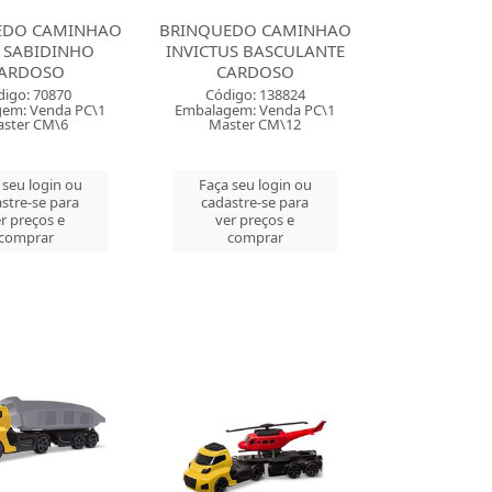
EDO CAMINHAO
BRINQUEDO CAMINHAO
 SABIDINHO
INVICTUS BASCULANTE
ARDOSO
CARDOSO
digo: 70870
Código: 138824
em: Venda PC\1
Embalagem: Venda PC\1
ster CM\6
Master CM\12
 seu login ou
Faça seu login ou
stre-se para
cadastre-se para
r preços e
ver preços e
comprar
comprar