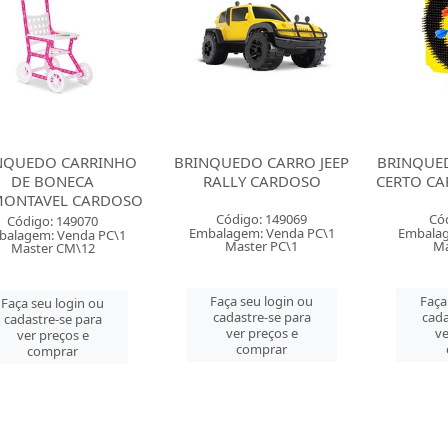
NQUEDO CARRINHO
BRINQUEDO CARRO JEEP
BRINQUE
DE BONECA
RALLY CARDOSO
CERTO C
MONTAVEL CARDOSO
Código: 149069
Có
Código: 149070
Embalagem: Venda PC\1
Embalag
balagem: Venda PC\1
Master PC\1
Ma
Master CM\12
Faça seu login ou
Faça
Faça seu login ou
cadastre-se para
cada
cadastre-se para
ver preços e
ve
ver preços e
comprar
comprar