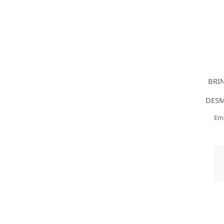
BRI
DES
Em