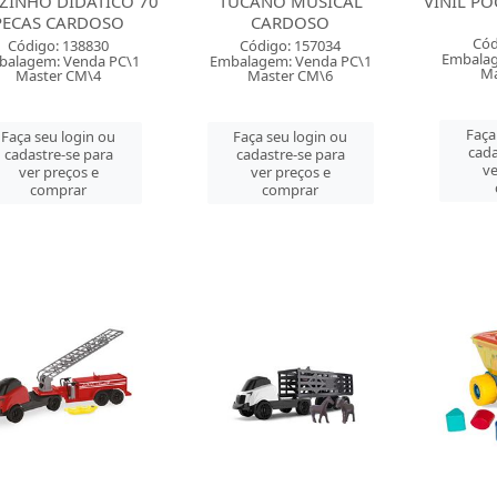
ZINHO DIDATICO 70
TUCANO MUSICAL
VINIL P
PECAS CARDOSO
CARDOSO
Cód
Código: 138830
Código: 157034
Embalag
balagem: Venda PC\1
Embalagem: Venda PC\1
Ma
Master CM\4
Master CM\6
Faça
Faça seu login ou
Faça seu login ou
cada
cadastre-se para
cadastre-se para
ve
ver preços e
ver preços e
comprar
comprar