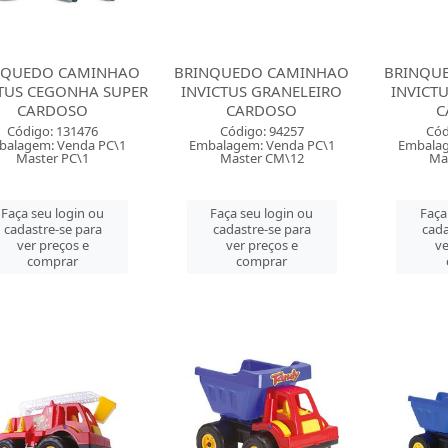
NQUEDO CAMINHAO
BRINQUEDO CAMINHAO
BRINQU
CTUS CEGONHA SUPER
INVICTUS GRANELEIRO
INVICT
CARDOSO
CARDOSO
C
Código: 131476
Código: 94257
Cód
balagem: Venda PC\1
Embalagem: Venda PC\1
Embalag
Master PC\1
Master CM\12
Ma
Faça seu login ou
Faça seu login ou
Faça
cadastre-se para
cadastre-se para
cada
ver preços e
ver preços e
ve
comprar
comprar