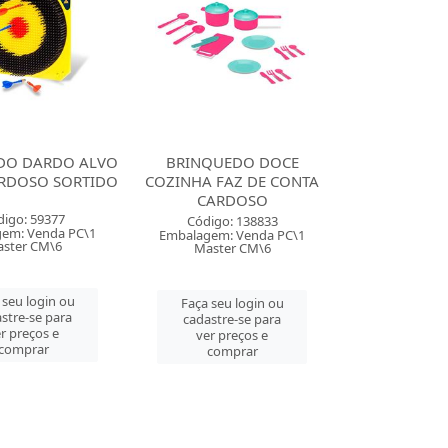
DO DARDO ALVO
BRINQUEDO DOCE
ARDOSO SORTIDO
COZINHA FAZ DE CONTA
CARDOSO
digo: 59377
Código: 138833
em: Venda PC\1
Embalagem: Venda PC\1
ster CM\6
Master CM\6
 seu login ou
Faça seu login ou
stre-se para
cadastre-se para
r preços e
ver preços e
comprar
comprar