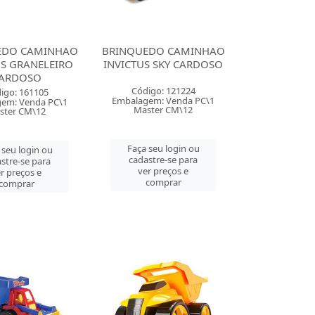
EDO CAMINHAO
BRINQUEDO CAMINHAO
US GRANELEIRO
INVICTUS SKY CARDOSO
ARDOSO
Código: 121224
igo: 161105
Embalagem: Venda PC\1
em: Venda PC\1
Master CM\12
ster CM\12
Faça seu login ou
 seu login ou
cadastre-se para
stre-se para
ver preços e
r preços e
comprar
comprar