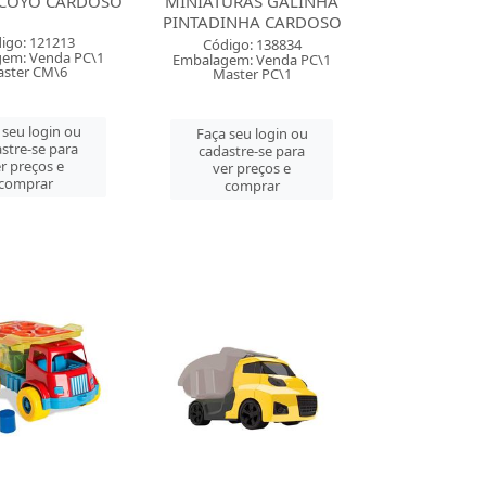
OCOYO CARDOSO
MINIATURAS GALINHA
PINTADINHA CARDOSO
igo: 121213
Código: 138834
em: Venda PC\1
Embalagem: Venda PC\1
ster CM\6
Master PC\1
 seu login ou
Faça seu login ou
stre-se para
cadastre-se para
r preços e
ver preços e
comprar
comprar