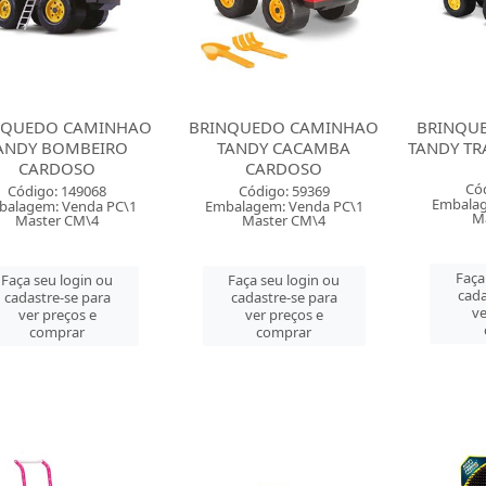
NQUEDO CAMINHAO
BRINQUEDO CAMINHAO
BRINQU
ANDY BOMBEIRO
TANDY CACAMBA
TANDY T
CARDOSO
CARDOSO
Có
Código: 149068
Código: 59369
Embalag
balagem: Venda PC\1
Embalagem: Venda PC\1
Ma
Master CM\4
Master CM\4
Faça
Faça seu login ou
Faça seu login ou
cada
cadastre-se para
cadastre-se para
ve
ver preços e
ver preços e
comprar
comprar