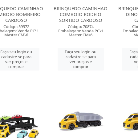
NQUEDO CAMINHAO
BRINQUEDO CAMINHAO
BRINQU
MBOIO BOMBEIRO
COMBOIO RODEIO
DINO
CARDOSO
SORTIDO CARDOSO
C
Código: 59372
Código: 70874
Có
balagem: Venda PC\1
Embalagem: Venda PC\1
Embalag
Master CM\6
Master CM\6
Ma
Faça seu login ou
Faça seu login ou
Faça
cadastre-se para
cadastre-se para
cada
ver preços e
ver preços e
ve
comprar
comprar