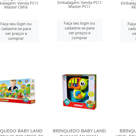
Embalagem: Venda PC\1
balagem: Venda PC\1
Embalag
Master PC\1
Master CM\6
Ma
Faça seu login ou
Faça seu login ou
Faça
cadastre-se para
cadastre-se para
cada
ver preços e
ver preços e
ve
comprar
comprar
NQUEDO BABY LAND
BRINQUEDO BABY LAND
BRINQ