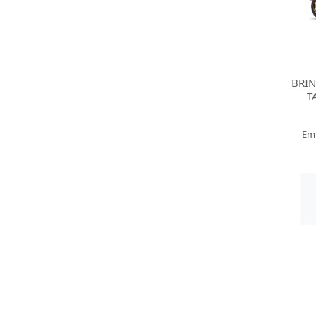
BRI
T
Em