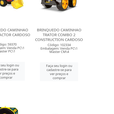
EDO CAMINHAO
BRINQUEDO CAMINHAO
RACTOR CARDOSO
TRATOR COMBO 2
CONSTRUCTION CARDOSO
digo: 59370
Código: 102334
em: Venda PC\1
Embalagem: Venda PC\1
ster PC\1
Master CM\4
 seu login ou
Faça seu login ou
stre-se para
cadastre-se para
r preços e
ver preços e
comprar
comprar