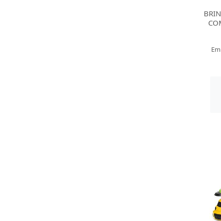
BRI
CO
Em