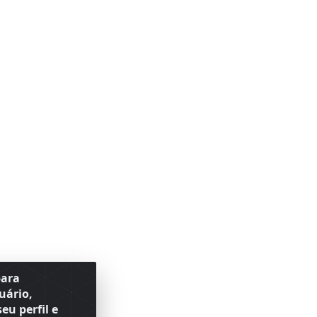
para
uário,
eu perfil e