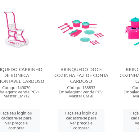
NQUEDO CARRINHO
BRINQUEDO DOCE
BRIN
DE BONECA
COZINHA FAZ DE CONTA
COZINH
MONTAVEL CARDOSO
CARDOSO
C
Código: 149070
Código: 138833
Cód
balagem: Venda PC\1
Embalagem: Venda PC\1
Embalag
Master CM\12
Master CM\6
Ma
Faça seu login ou
Faça seu login ou
Faça
cadastre-se para
cadastre-se para
cada
ver preços e
ver preços e
ve
comprar
comprar