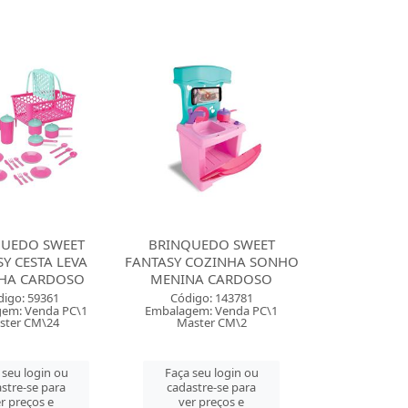
UEDO SWEET
BRINQUEDO SWEET
Y CESTA LEVA
FANTASY COZINHA SONHO
HA CARDOSO
MENINA CARDOSO
digo: 59361
Código: 143781
em: Venda PC\1
Embalagem: Venda PC\1
ster CM\24
Master CM\2
 seu login ou
Faça seu login ou
stre-se para
cadastre-se para
r preços e
ver preços e