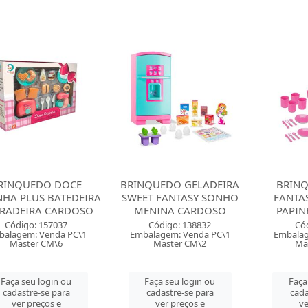
RINQUEDO DOCE
BRINQUEDO GELADEIRA
BRINQ
NHA PLUS BATEDEIRA
SWEET FANTASY SONHO
FANTAS
RADEIRA CARDOSO
MENINA CARDOSO
PAPIN
Código: 157037
Código: 138832
Có
balagem: Venda PC\1
Embalagem: Venda PC\1
Embalag
Master CM\6
Master CM\2
Ma
Faça seu login ou
Faça seu login ou
Faça
cadastre-se para
cadastre-se para
cada
ver preços e
ver preços e
ve