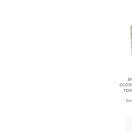
B
COZI
TOR
Em