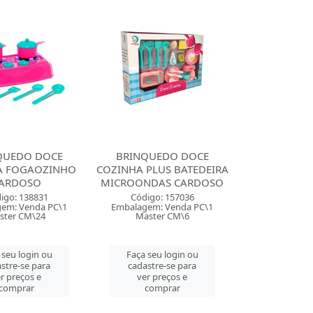
QUEDO DOCE
BRINQUEDO DOCE
A FOGAOZINHO
COZINHA PLUS BATEDEIRA
ARDOSO
MICROONDAS CARDOSO
igo: 138831
Código: 157036
em: Venda PC\1
Embalagem: Venda PC\1
ster CM\24
Master CM\6
 seu login ou
Faça seu login ou
stre-se para
cadastre-se para
r preços e
ver preços e
comprar
comprar