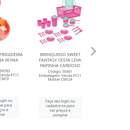
O SWEET
BRINQUEDO EU BRINCO
BRINQUEDO
STA LEVA
DE CASINHA ARROZ &
COZINHA 
CARDOSO
FEIJAO NIG
BATEDEIRA MI
CARDOS
 59361
Código: 59046
Venda PC\1
Embalagem: Venda PC\1
Código: 157
CM\24
Master CM\6
Embalagem: Ven
Master CM
login ou
Faça seu login ou
se para
cadastre-se para
Faça seu log
ços e
ver preços e
cadastre-se 
rar
comprar
ver preços
comprar