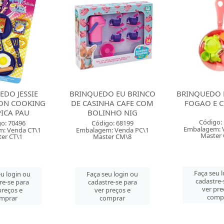
O EU BRINCO
BRINQUEDO FRIGIDEIRA
BRINQUED
HA CAFE COM
FOGAO E CIA ROMA
FANTASY CE
NHO NIG
PAPINHA 
Código: 59783
o: 68199
Código:
Embalagem: Venda PC\1
: Venda PC\1
Embalagem: 
Master CM\9
er CM\8
Master 
Faça seu login ou
u login ou
Faça seu 
cadastre-se para
re-se para
cadastre-
ver preços e
preços e
ver pre
comprar
mprar
comp