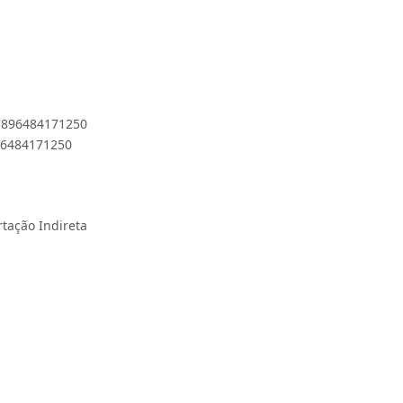
 7896484171250
896484171250
rtação Indireta