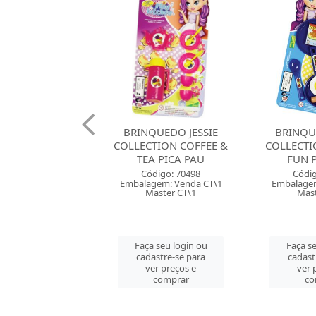
QUEDO JESSIE
BRINQUEDO JESSIE
BRINQUED
TION COFFEE &
COLLECTION COOKING
DE CASIN
A PICA PAU
FUN PICA PAU
BOLI
digo: 70498
Código: 70496
Códig
gem: Venda CT\1
Embalagem: Venda CT\1
Embalagem
aster CT\1
Master CT\1
Mast
 seu login ou
Faça seu login ou
Faça se
astre-se para
cadastre-se para
cadast
er preços e
ver preços e
ver 
comprar
comprar
co