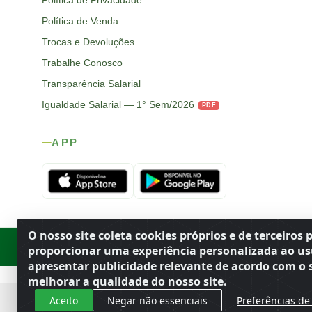
Política de Privacidade
Política de Venda
Trocas e Devoluções
Trabalhe Conosco
Transparência Salarial
Igualdade Salarial — 1° Sem/2026
PDF
APP
O nosso site coleta cookies próprios e de terceiros 
Rod. SP-215, s/n, km 98 — Área Rural
·
Porto Ferreira
/
SP
·
BR
· CEP
proporcionar uma experiência personalizada ao us
apresentar publicidade relevante de acordo com o s
melhorar a qualidade do nosso site.
Aceito
Negar não essenciais
Preferências de