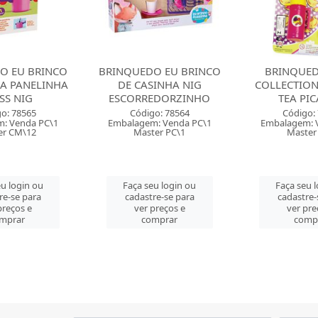
O EU BRINCO
BRINQUEDO JESSIE
BRINQUEDO
SINHA NIG
COLLECTION COFFEE &
COLLECTIO
EDORZINHO
TEA PICA PAU
FUN PIC
o: 78564
Código: 70498
Código:
: Venda PC\1
Embalagem: Venda CT\1
Embalagem: 
er PC\1
Master CT\1
Master
u login ou
Faça seu login ou
Faça seu 
re-se para
cadastre-se para
cadastre-
preços e
ver preços e
ver pre
mprar
comprar
comp