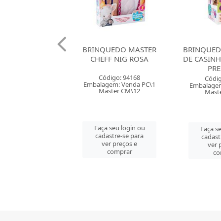
UEDO MASTER
BRINQUEDO EU BRINCO
BRINQUED
FF NIG ROSA
DE CASINHA PANELINHA
DE CA
PRESS NIG
ESCORR
digo: 94168
Código: 78565
Códig
gem: Venda PC\1
Embalagem: Venda PC\1
Embalagem
ster CM\12
Master CM\12
Mast
 seu login ou
Faça seu login ou
Faça se
astre-se para
cadastre-se para
cadast
er preços e
ver preços e
ver 
comprar
comprar
co