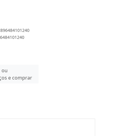
 7896484101240
896484101240
n ou
eços e comprar