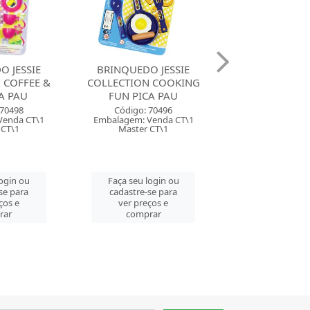
 JESSIE
BRINQUEDO EU BRINCO
BRINQUEDO FRI
N COOKING
DE CASINHA CAFE COM
FOGAO E CI
A PAU
BOLINHO NIG
Código: 59
 70496
Código: 68199
Embalagem: Ven
Venda CT\1
Embalagem: Venda PC\1
Master CM
 CT\1
Master CM\8
Faça seu log
login ou
Faça seu login ou
cadastre-se 
se para
cadastre-se para
ver preços
ços e
ver preços e
comprar
rar
comprar