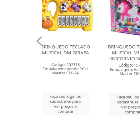
UEDO TECLADO
BRINQUEDO TECLADO
BRINQUED
AL DM GIRAFA
MUSICAL MINI DM
INFANTIL
UNICORNIO SORTIDO
digo: 157313
Códig
Código: 157314
gem: Venda PC\1
Embalagem
Embalagem: Venda PC\1
ster CM\24
Mast
Master CM\24
 seu login ou
Faça se
Faça seu login ou
astre-se para
cadast
cadastre-se para
er preços e
ver 
ver preços e
comprar
co
comprar