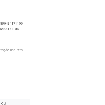
 7896484171106
896484171106
rtação Indireta
n ou