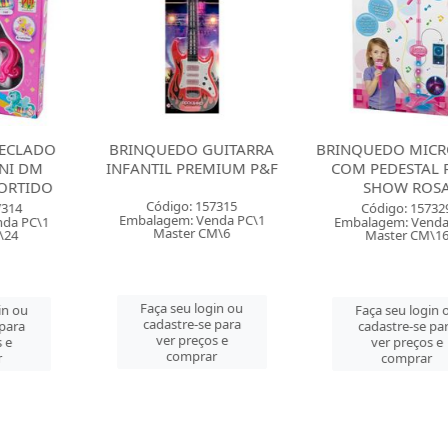
O GUITARRA
BRINQUEDO MICROFONE
APITO METAL
 PREMIUM P&F
COM PEDESTAL ROCK
WESTERN 2 
SHOW ROSA
COR
o: 157315
Código: 157329
Código: 
: Venda PC\1
Embalagem: Venda PC\1
Embalagem: 
er CM\6
Master CM\16
Master 
u login ou
Faça seu login ou
Faça seu 
re-se para
cadastre-se para
cadastre-
preços e
ver preços e
ver pre
mprar
comprar
comp