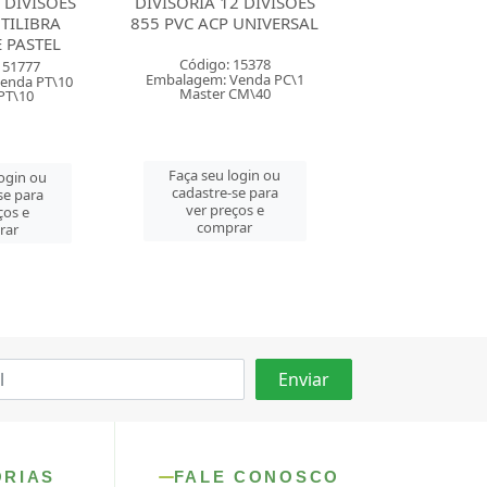
2 DIVISOES
DIVISORIA 6 DIVISOES
DIVISORIA 6 D
 UNIVERSAL
TILIBRA ACADEMIE CINZA
754 PVC ACP U
 15378
Código: 154989
Código: 25
Venda PC\1
Embalagem: Venda PT\10
Embalagem: Ven
CM\40
Master CM\80
Master CM
login ou
Faça seu login ou
Faça seu log
se para
cadastre-se para
cadastre-se 
ços e
ver preços e
ver preços
rar
comprar
comprar
ORIAS
FALE CONOSCO