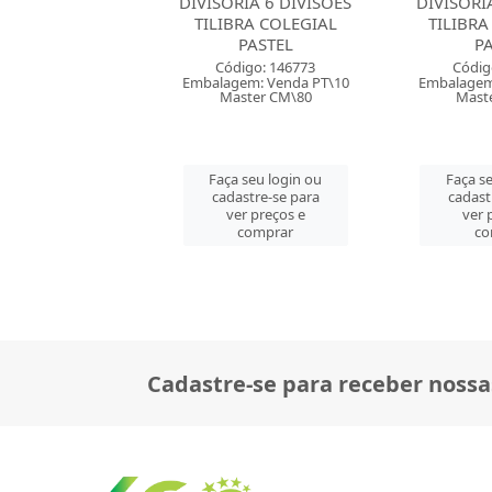
RIA 6 DIVISOES
DIVISORIA 6 DIVISOES
DIVISORI
BRA COLEGIAL
TILIBRA ACADEMIE
856 PP
PASTEL
PASTEL
UNI
digo: 146773
Código: 151157
Códig
em: Venda PT\10
Embalagem: Venda PT\10
Embalagem
ster CM\80
Master CM\80
Mast
 seu login ou
Faça seu login ou
Faça s
astre-se para
cadastre-se para
cadast
er preços e
ver preços e
ver 
comprar
comprar
co
Cadastre-se para receber nossa