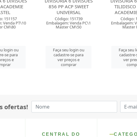
A 6 DIVISOES
DIVISORIA 6 DIVISOES
DIVISORIA 1
 ACP SWEET
TILIDISCO TILIBRA
855 PVC ACP
VERSAL
ACADEMIE PASTEL
Código:
o: 151739
Código: 151777
Embalagem: 
: Venda PC\1
Embalagem: Venda PT\10
Master 
er CM\50
Master PT\10
Faça seu 
eu login ou
Faça seu login ou
cadastre-
re-se para
cadastre-se para
ver pre
preços e
ver preços e
comp
mprar
comprar
s ofertas!
CENTRAL DO
CATEG