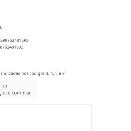
36
 7898762481693
898762481693
 indicadas nos códigos 3, 4, 5 e 8
n ou
eços e comprar