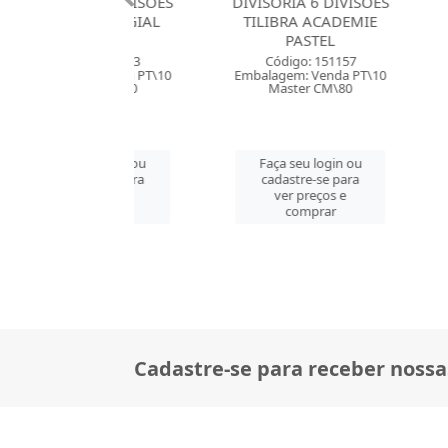
RIA 6 DIVISOES
DIVISORIA 6 DIVISOES
DIVISORI
BRA COLEGIAL
TILIBRA ACADEMIE
856 PP
PASTEL
PASTEL
UNI
digo: 146773
Código: 151157
Códig
em: Venda PT\10
Embalagem: Venda PT\10
Embalagem
ster CM\80
Master CM\80
Mast
 seu login ou
Faça seu login ou
Faça s
astre-se para
cadastre-se para
cadast
er preços e
ver preços e
ver 
comprar
comprar
co
Cadastre-se para receber nossa