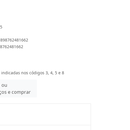
35
 7898762481662
898762481662
 indicadas nos códigos 3, 4, 5 e 8
n ou
eços e comprar