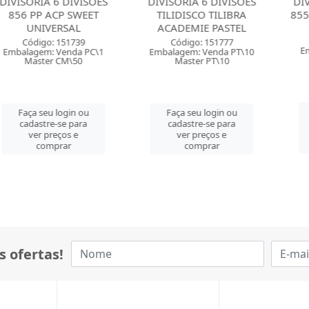
A 6 DIVISOES
DIVISORIA 6 DIVISOES
DIVISORIA 1
 ACP SWEET
TILIDISCO TILIBRA
855 PVC ACP
VERSAL
ACADEMIE PASTEL
Código:
o: 151739
Código: 151777
Embalagem: 
: Venda PC\1
Embalagem: Venda PT\10
Master 
er CM\50
Master PT\10
Faça seu 
eu login ou
Faça seu login ou
cadastre-
re-se para
cadastre-se para
ver pre
preços e
ver preços e
comp
mprar
comprar
s ofertas!