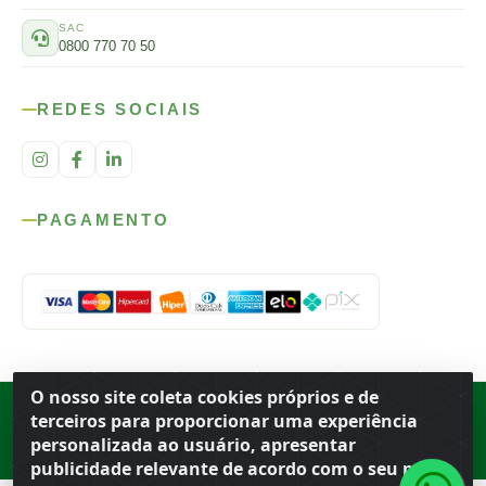
SAC
0800 770 70 50
REDES SOCIAIS
PAGAMENTO
O nosso site coleta cookies próprios e de
Rod. SP-215, s/n, km 98 — Área Rural
·
Porto Ferreira
/
SP
·
BR
· CEP
terceiros para proporcionar uma experiência
13.669-899
· CNPJ 56.679.863/0001-91
personalizada ao usuário, apresentar
© 2026 Atacado Ideal
publicidade relevante de acordo com o seu perfil