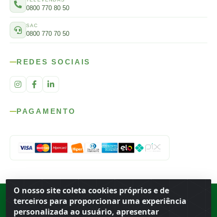
0800 770 80 50
SAC
0800 770 70 50
REDES SOCIAIS
PAGAMENTO
O nosso site coleta cookies próprios e de
Rod. SP-215, s/n, km 98 — Área Rural
·
Porto Ferreira
/
SP
·
BR
· CEP
terceiros para proporcionar uma experiência
13.669-899
· CNPJ 56.679.863/0001-91
personalizada ao usuário, apresentar
© 2026 Atacado Ideal