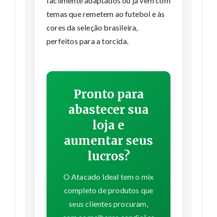
facilmente adaptados ou já vêm com
temas que remetem ao futebol e às
cores da seleção brasileira,
perfeitos para a torcida.
Pronto para
abastecer sua
loja e
aumentar seus
lucros?
O Atacado Ideal tem o mix
completo de produtos que
seus clientes procuram,