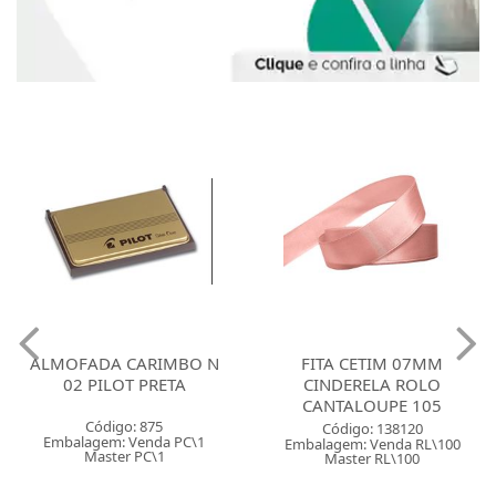
ALMOFADA CARIMBO N
FITA CETIM 07MM
02 PILOT PRETA
CINDERELA ROLO
CANTALOUPE 105
Código: 875
Código: 138120
Embalagem: Venda PC\1
Embalagem: Venda RL\100
Master PC\1
Master RL\100