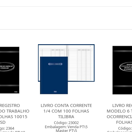
TA CORRENTE
LIVRO REGISTRO
LIVRO DE RE
 100 FOLHAS
MODELO 6 TERMO DE
EMPREGAD
LIBRA
OCORRENCIA COM 50
FOLHAS 1
FOLHAS 10...
o: 23002
Código:
: Venda PT\5
Embalagem: V
Código: 2042
er PT\5
Master 