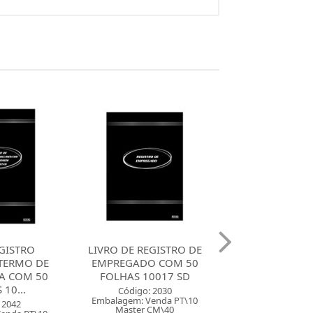
GISTRO DE
LIVRO CONTA CORRENTE
LIVRO CONTA C
O COM 50
OFICIO COM 100 FOLHAS
OFICIO COM 50
0017 SD
10010 SD
10009 S
 2030
Código: 2027
Código: 20
enda PT\10
Embalagem: Venda PT\5
Embalagem: Ven
CM\40
Master CM\30
Master CM