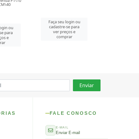
login ou
Faça seu login ou
Faça seu log
se para
cadastre-se para
cadastre-se 
ços e
ver preços e
ver preços
rar
comprar
comprar
ORIAS
FALE CONOSCO
E-MAIL
Enviar E-mail