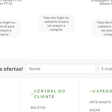
Embalagem: Venda PT\10
Master CM\40
u login ou
Faça seu 
re-se para
cadastre-
Faça seu login ou
preços e
ver pre
cadastre-se para
mprar
comp
ver preços e
comprar
s ofertas!
CENTRAL DO
CATEG
CLIENTE
ARTESANATO
BOLETOS
BAZAR