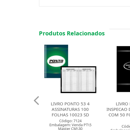
Produtos Relacionados
O PONTO 53 4
LIVRO REGISTRO
LIVRO CON
NATURAS 100
INSPECAO DO TRABALHO
1/4 COM
AS 10023 SD
COM 50 FOLHAS 10015
TI
SD
ódigo: 7124
Códig
gem: Venda PT\5
Embalagem
Código: 2364
ster CM\30
Mast