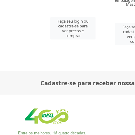
Embalagem: Venda PT\10
Master PT\10
 seu login ou
Faça se
astre-se para
cadast
Faça seu login ou
er preços e
ver 
cadastre-se para
comprar
co
ver preços e
comprar
Cadastre-se para receber nossa
Entre os melhores. Há quatro décadas,