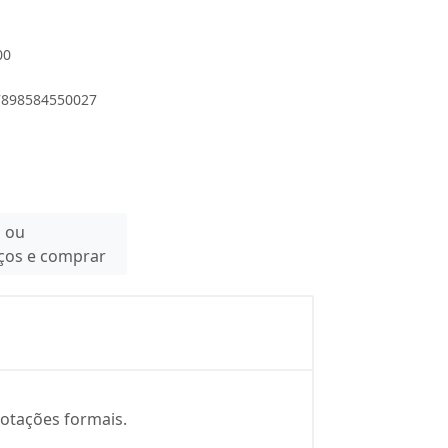
00
 7898584550027
n ou
eços e comprar
notações formais.