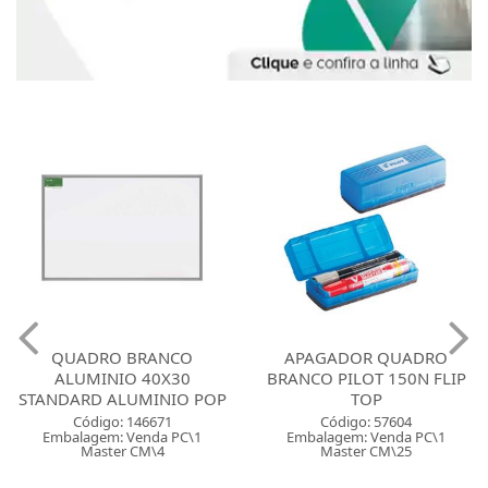
APAGADOR QUADRO
CANETA MARCA TEXTO
BRANCO PILOT 150N FLIP
LUMICOLOR SOFT PASTEL
TOP
COM 60 SORTIDO
Código: 57604
Código: 132092
Embalagem: Venda PC\1
Embalagem: Venda DP\1
Master CM\25
Master DP\1