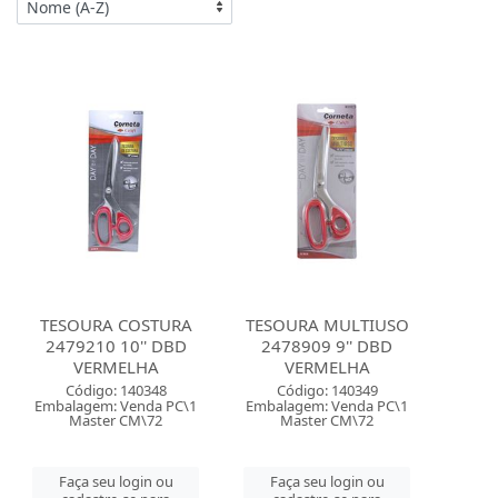
TESOURA COSTURA
TESOURA MULTIUSO
2479210 10'' DBD
2478909 9'' DBD
VERMELHA
VERMELHA
Código: 140348
Código: 140349
Embalagem: Venda PC\1
Embalagem: Venda PC\1
Master CM\72
Master CM\72
Faça seu login ou
Faça seu login ou