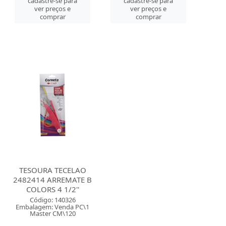
cadastre-se para
cadastre-se para
ver preços e
ver preços e
comprar
comprar
TESOURA TECELAO
2482414 ARREMATE B
COLORS 4 1/2''
Código: 140326
Embalagem: Venda PC\1
Master CM\120