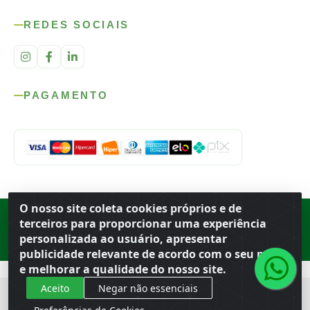
REDES SOCIAIS
PAGAMENTO
O nosso site coleta cookies próprios e de
Rod. SP-215, s/n, km 98 — Área Rural
·
Porto Ferreira
/
SP
·
BR
· CEP
terceiros para proporcionar uma experiência
13.669-899
· CNPJ 56.679.863/0001-91
personalizada ao usuário, apresentar
© 2026 Atacado Ideal
publicidade relevante de acordo com o seu perfil
e melhorar a qualidade do nosso site.
Aceito
Negar não essenciais