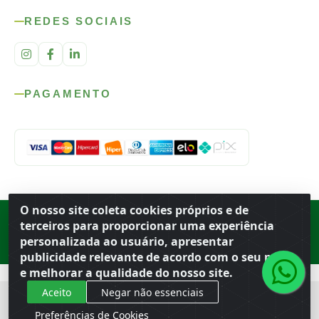
REDES SOCIAIS
PAGAMENTO
O nosso site coleta cookies próprios e de
Rod. SP-215, s/n, km 98 — Área Rural
·
Porto Ferreira
/
SP
·
BR
· CEP
terceiros para proporcionar uma experiência
13.669-899
· CNPJ 56.679.863/0001-91
personalizada ao usuário, apresentar
© 2026 Atacado Ideal
publicidade relevante de acordo com o seu perfil
e melhorar a qualidade do nosso site.
Aceito
Negar não essenciais
Preferências de Cookies