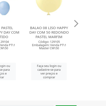
ISO HAPPY
BALAO 8 LISO HAPPY DAY
BALAO 08 LIS
0 REDONDO
COM 50 REDONDO
DAY COM 50 
MARFIM
PASTEL ROSA BEBE
PASTEL LI
129105
Código: 129106
Código: 129
Venda PT\1
Embalagem: Venda PT\1
Embalagem: Ven
CM\50
Master CM\50
Master CM
login ou
Faça seu login ou
Faça seu log
se para
cadastre-se para
cadastre-se 
ços e
ver preços e
ver preços
rar
comprar
comprar