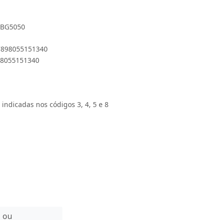
GBG5050
 7898055151340
898055151340
 indicadas nos códigos 3, 4, 5 e 8
n ou