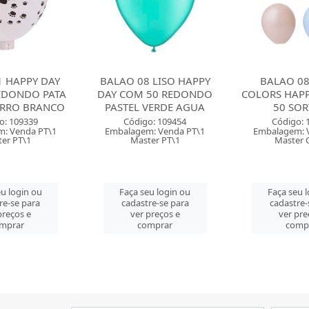
 LISO HAPPY
BALAO 08 PASTEL
BALAO 08 L
50 REDONDO
COLORS HAPPY DAY COM
DAY COM 5
VERDE AGUA
50 SORTIDO
PASTEL 
o: 109454
Código: 129104
Código: 
: Venda PT\1
Embalagem: Venda PT\1
Embalagem: 
er PT\1
Master CM\50
Master 
u login ou
Faça seu login ou
Faça seu 
re-se para
cadastre-se para
cadastre-
preços e
ver preços e
ver pre
mprar
comprar
comp