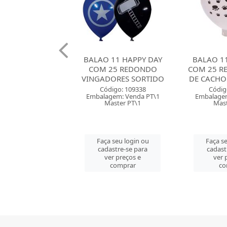
 11 HAPPY DAY
BALAO 11 HAPPY DAY
BALAO 08
25 REDONDO
COM 25 REDONDO PATA
DAY COM 
ORES SORTIDO
DE CACHORRO BRANCO
PASTEL 
digo: 109338
Código: 109339
Códig
gem: Venda PT\1
Embalagem: Venda PT\1
Embalagem
aster PT\1
Master PT\1
Mast
 seu login ou
Faça seu login ou
Faça se
astre-se para
cadastre-se para
cadast
er preços e
ver preços e
ver 
comprar
comprar
co