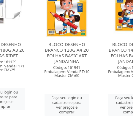
 DESENHO
BLOCO DESENHO
BLOCO D
120G A4 20
BRANCO 140G A4 20
BRANCO 14
 BASIC ART
FOLHAS BASIC ART
FOLHAS BA
DAINHA
JANDAINHA
JANDA
o: 161941
Código: 161942
Código: 
: Venda PT\10
Embalagem: Venda PT\10
Embalagem: 
er CM\60
Master CM\60
Master 
u login ou
Faça seu login ou
Faça seu 
re-se para
cadastre-se para
cadastre-
preços e
ver preços e
ver pre
mprar
comprar
comp