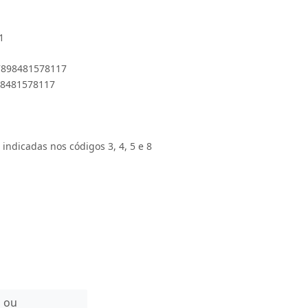
1
 7898481578117
898481578117
 indicadas nos códigos 3, 4, 5 e 8
n ou