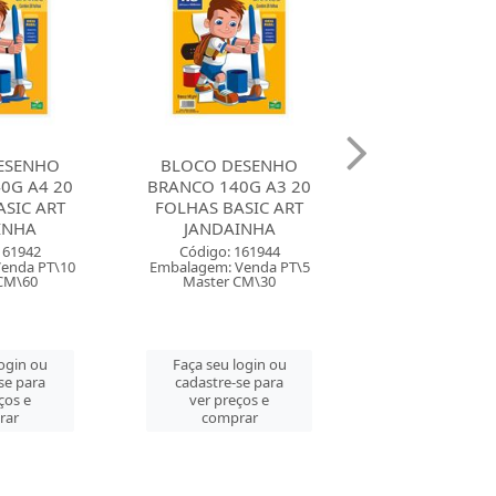
ESENHO
BLOCO DESENHO CREME
BLOCO LAYOUT
0G A3 20
140G A3 20 FOLHAS
63G A3 50 FOL
SIC ART
BASIC ART JANDAINHA
MARGEM BASIC A
INHA
Código: 161945
Código: 161
Embalagem: Venda PT\5
Embalagem: Ven
161944
Master CM\30
Master CM
Venda PT\5
CM\30
Faça seu login ou
Faça seu log
cadastre-se para
cadastre-se 
login ou
ver preços e
ver preços
se para
comprar
comprar
ços e
rar