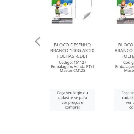
CO DESENHO
BLOCO DESENHO
BLOCO
O 140G A3 20
BRANCO 180G A3 20
BRANCO 
LHAS RIDET
FOLHAS RIDET
FOLHAS
JAN
digo: 161127
Código: 161129
gem: Venda PT\1
Embalagem: Venda PT\1
Códig
ster CM\25
Master CM\25
Embalagem
Mast
 seu login ou
Faça seu login ou
astre-se para
cadastre-se para
Faça se
er preços e
ver preços e
cadast
comprar
comprar
ver 
co