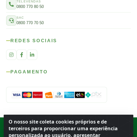
TELEVENDAS
0800 770 80 50
SAC
0800 770 70 50
REDES SOCIAIS
PAGAMENTO
O nosso site coleta cookies próprios e de
Rod. SP-215, s/n, km 98 — Área Rural
·
Porto Ferreira
/
SP
·
BR
· CEP
terceiros para proporcionar uma experiência
13.669-899
· CNPJ 56.679.863/0001-91
personalizada ao usuário, apresentar