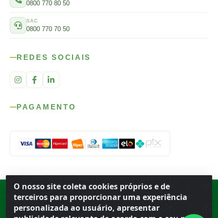
0800 770 80 50
SAC
0800 770 70 50
REDES SOCIAIS
PAGAMENTO
O nosso site coleta cookies próprios e de
Rod. SP-215, s/n, km 98 — Área Rural
·
Porto Ferreira
/
SP
·
BR
· CEP
terceiros para proporcionar uma experiência
13.669-899
· CNPJ 56.679.863/0001-91
personalizada ao usuário, apresentar
© 2026 Atacado Ideal