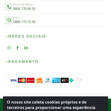
TELEVENDAS
0800 770 80 50
SAC
0800 770 70 50
REDES SOCIAIS
PAGAMENTO
O nosso site coleta cookies próprios e de
Rod. SP-215, s/n, km 98 — Área Rural
·
Porto Ferreira
/
SP
·
BR
· CEP
terceiros para proporcionar uma experiência
13.669-899
· CNPJ 56.679.863/0001-91