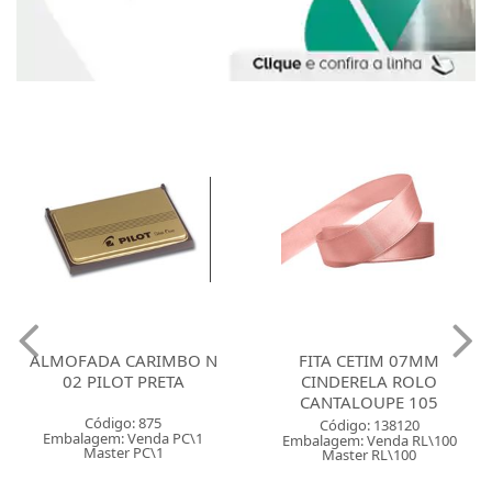
ALMOFADA CARIMBO N
FITA CETIM 07MM
02 PILOT PRETA
CINDERELA ROLO
CANTALOUPE 105
Código: 875
Código: 138120
Embalagem: Venda PC\1
Embalagem: Venda RL\100
Master PC\1
Master RL\100