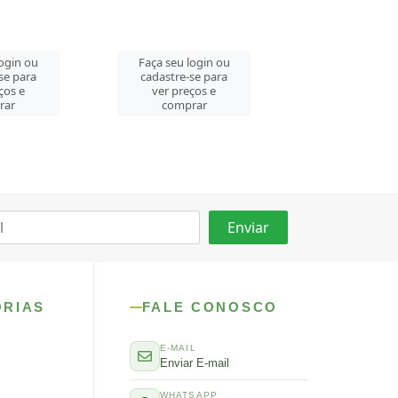
Faça seu login ou
login ou
Faça seu log
cadastre-se para
se para
cadastre-se 
ver preços e
ços e
ver preços
comprar
rar
comprar
ORIAS
FALE CONOSCO
E-MAIL
Enviar E-mail
WHATSAPP