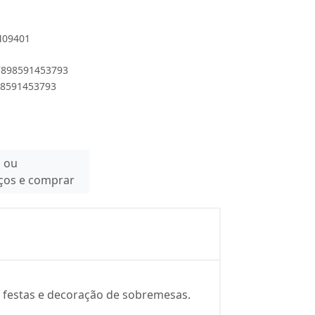
M09401
 7898591453793
898591453793
n ou
eços e comprar
 festas e decoração de sobremesas.