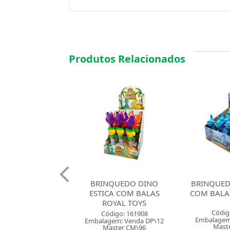
Produtos Relacionados
QUEDO DINO
BRINQUEDO GOLFINHO
BRINQUEDO
CA COM BALAS
COM BALAS ROYAL TOYS
COM BALAS
OYAL TOYS
Código: 161909
Códig
digo: 161908
Embalagem: Venda DP\12
Embalagem
em: Venda DP\12
Master CM\96
Mast
ster CM\96