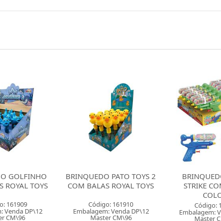
 PATO TOYS 2
BRINQUEDO CANDY
BRINQUED
 ROYAL TOYS
STRIKE COM BALAS
BALL COM
COLORE
COL
o: 161910
Código: 162618
Código: 
: Venda DP\12
Embalagem: Venda DP\12
Embalagem: V
er CM\96
Master CM\144
Master 