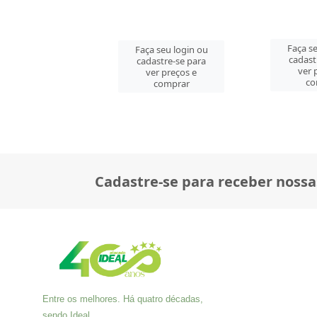
Faça seu login ou
Faça se
 seu login ou
cadastre-se para
cadast
astre-se para
ver preços e
ver 
er preços e
comprar
co
comprar
Cadastre-se para receber nossa
Entre os melhores. Há quatro décadas,
sendo Ideal.