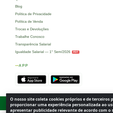
Blog
Política de Privacidade
Política de Venda
Trocas e Devoluções
Trabalhe Conosco
Transparência Salarial
Igualdade Salarial — 1° Sem/2026
PDF
APP
O nosso site coleta cookies próprios e de terceiros 
Rod. SP-215, s/n, km 98 — Área Rural
·
Porto Ferreira
/
SP
·
BR
· CEP
proporcionar uma experiência personalizada ao us
apresentar publicidade relevante de acordo com o s