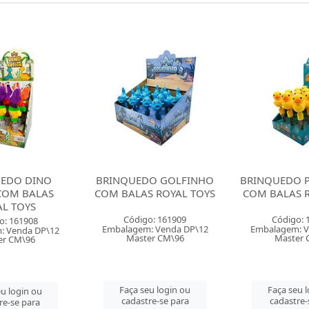
O GOLFINHO
BRINQUEDO PATO TOYS 2
BRINQUED
 ROYAL TOYS
COM BALAS ROYAL TOYS
STRIKE CO
COL
o: 161909
Código: 161910
Código: 
: Venda DP\12
Embalagem: Venda DP\12
Embalagem: V
er CM\96
Master CM\96
Master 
u login ou
Faça seu login ou
Faça seu 
re-se para
cadastre-se para
cadastre-