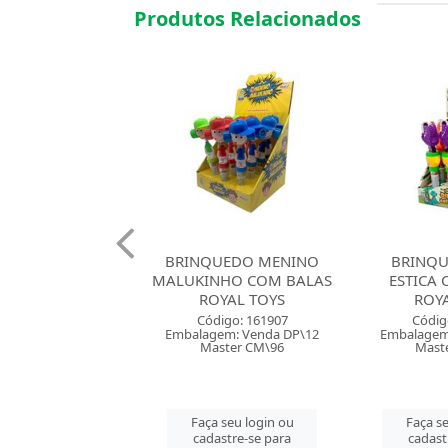
Produtos Relacionados
UEDO MENINO
BRINQUEDO DINO
BRINQUED
NHO COM BALAS
ESTICA COM BALAS
COM BALAS
OYAL TOYS
ROYAL TOYS
Códig
digo: 161907
Código: 161908
Embalagem
em: Venda DP\12
Embalagem: Venda DP\12
Mast
ster CM\96
Master CM\96
Faça se
 seu login ou
Faça seu login ou
cadast
astre-se para
cadastre-se para