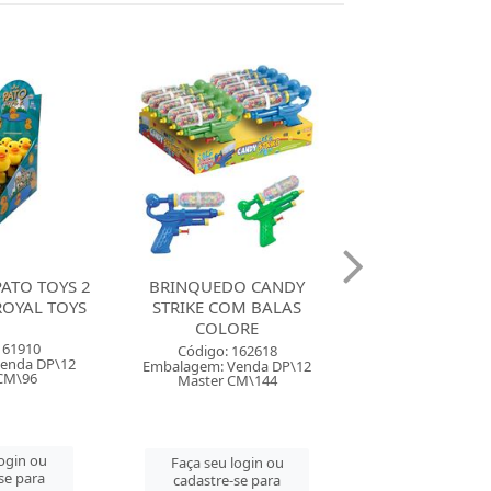
O CANDY
BRINQUEDO GUMMY
DOCE BALA K
M BALAS
BALL COM BALAS
6G COLO
ORE
COLORE
Código: 162
162618
Código: 162624
Embalagem: Ven
enda DP\12
Embalagem: Venda DP\12
Master CM\
CM\144
Master CM\96
Faça seu log
login ou
Faça seu login ou
cadastre-se 
se para
cadastre-se para