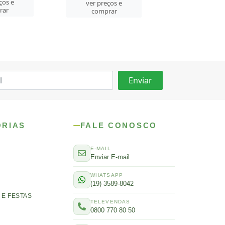
ver preços
ços e
ver preços e
comprar
rar
comprar
ORIAS
FALE CONOSCO
E-MAIL
Enviar E-mail
WHATSAPP
(19) 3589-8042
E FESTAS
TELEVENDAS
0800 770 80 50