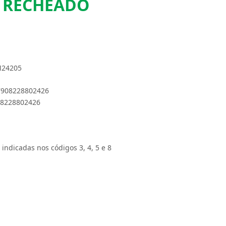
O RECHEADO
M24205
 7908228802426
908228802426
 indicadas nos códigos 3, 4, 5 e 8