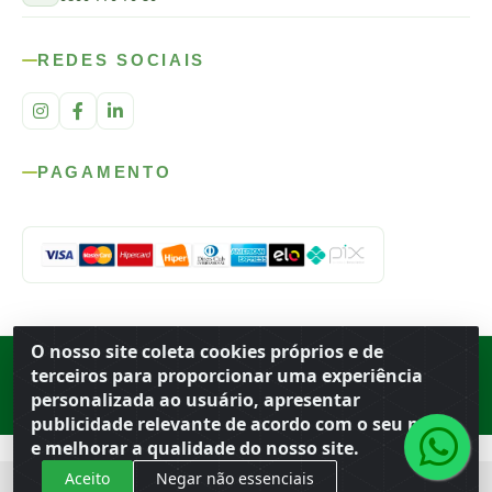
REDES SOCIAIS
PAGAMENTO
O nosso site coleta cookies próprios e de
Rod. SP-215, s/n, km 98 — Área Rural
·
Porto Ferreira
/
SP
·
BR
· CEP
terceiros para proporcionar uma experiência
13.669-899
· CNPJ 56.679.863/0001-91
personalizada ao usuário, apresentar
© 2026 Atacado Ideal
publicidade relevante de acordo com o seu perfil
e melhorar a qualidade do nosso site.
Aceito
Negar não essenciais