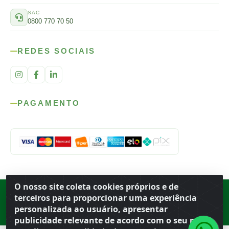
SAC
0800 770 70 50
REDES SOCIAIS
PAGAMENTO
O nosso site coleta cookies próprios e de
Rod. SP-215, s/n, km 98 — Área Rural
·
Porto Ferreira
/
SP
·
BR
· CEP
terceiros para proporcionar uma experiência
13.669-899
· CNPJ 56.679.863/0001-91
personalizada ao usuário, apresentar
© 2026 Atacado Ideal
publicidade relevante de acordo com o seu perfil