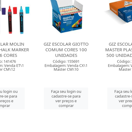
OLAR GIOTTO
GIZ ESCOLAR DELTA
GIZ ESCOL
CORES 100
MASTER PLASTIFICADO
MASTER PLA
DADES
500 UNIDADES CORES
50UN 
o: 155691
Código: 33435
Código:
: Venda CX\1
Embalagem: Venda CX\1
Embalagem: 
er CM\10
Master CX\1
Master
eu login ou
Faça seu login ou
Faça seu 
re-se para
cadastre-se para
cadastre-
preços e
ver preços e
ver pre
mprar
comprar
comp