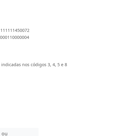
 1111111450072
01000110000004
 indicadas nos códigos 3, 4, 5 e 8
n ou