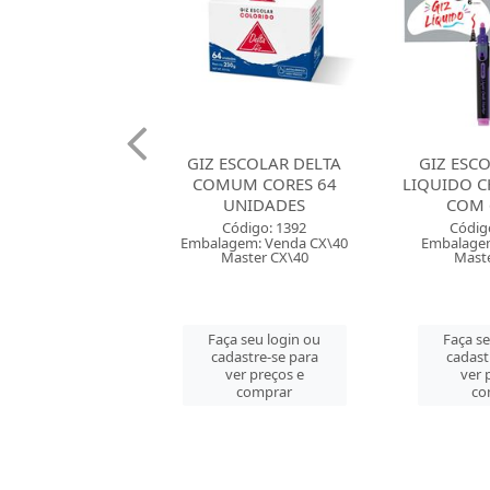
SCOLAR DELTA
GIZ ESCOLAR MOLIN
GIZ ESC
M CORES 64
LIQUIDO CHALK MARKER
COMUM 
NIDADES
COM 6 CORES
UNI
ódigo: 1392
Código: 141476
Códig
em: Venda CX\40
Embalagem: Venda ET\1
Embalagem
aster CX\40
Master CM\12
Mast
 seu login ou
Faça seu login ou
Faça s
astre-se para
cadastre-se para
cadast
er preços e
ver preços e
ver 
comprar
comprar
co