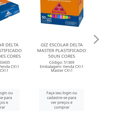
AR DELTA
GIZ ESCOLAR CIS
GIZ ESCOLAR 
STIFICADO
LIQUIDO NEON COM 6
ROBERCOLOR C
CORES
CORES SORTIDA
UNIDAD
 51369
Código: 144048
Código: 106
Venda CX\1
Embalagem: Venda ET\1
Embalagem: Ven
 CX\1
Master CM\80
Master CM\
login ou
Faça seu login ou
Faça seu log
se para
cadastre-se para
cadastre-se 
ços e
ver preços e
ver preços
rar
comprar
comprar