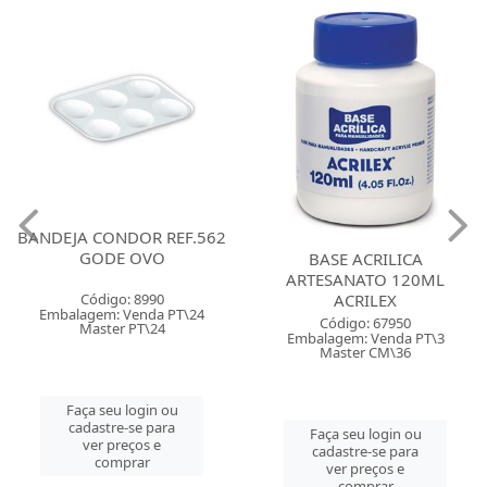
BANDEJA CONDOR REF.562
GODE OVO
BASE ACRILICA
ARTESANATO 120ML
Código: 8990
ACRILEX
Embalagem: Venda PT\24
Código: 67950
Master PT\24
Embalagem: Venda PT\3
Master CM\36
Faça seu login ou
cadastre-se para
Faça seu login ou
ver preços e
cadastre-se para
comprar
ver preços e
comprar