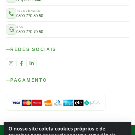
TELEVENDAS
0800 770 80 50
SAC
0800 770 70 50
REDES SOCIAIS
PAGAMENTO
O nosso site coleta cookies próprios e de
Rod. SP-215, s/n, km 98 — Área Rural
·
Porto Ferreira
/
SP
·
BR
· CEP